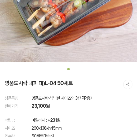
명품도시락 내피 대)L-04 50세트
상품특징
명품도시락-넉넉한 사이즈의 3칸 PP용기
23,100원
판매가격
적립금
마일리지 :
+231원
사이즈
260x138xh45mm
입수량
50세트[1박스]