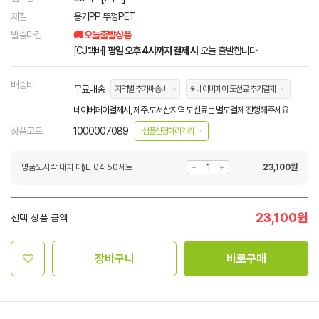
재질
용기PP 뚜껑PET
발송마감
🚚 오늘출발상품
[CJ택배]
평일 오후 4시까지 결제 시
오늘 출발합니다
배송비
무료배송
지역별 추가배송비
※ 네이버페이 도선료 추가결제
네이버페이결제시, 제주.도서산지역 도선료는 별도결제 진행해주세요
상품코드
1000007089
샘플신청하러가기
명품도시락 내피 대)L-04 50세트
23,100
원
23,100
원
선택 상품 금액
장바구니
바로구매