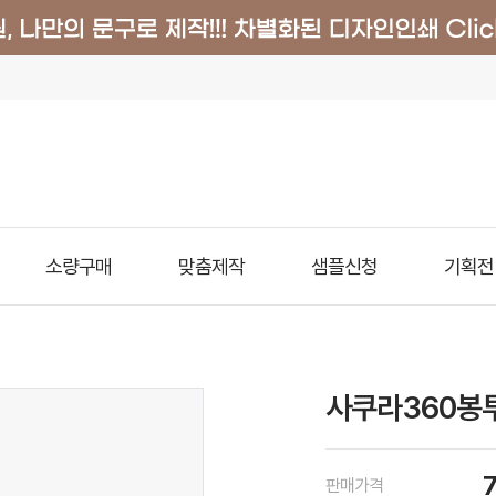
소량구매
맞춤제작
샘플신청
기획전
사쿠라360봉투
판매가격