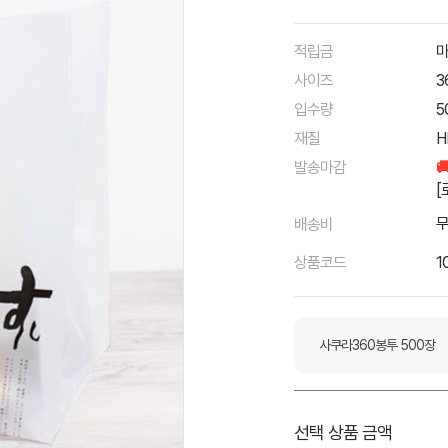
적립금
마
사이즈
3
입수량
5
재질
H
발송마감

[
배송비
상품코드
1
사쿠라360봉투 500장
선택 상품 금액