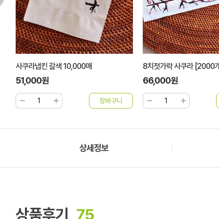
사쿠라냅킨 갈색 10,000매
8치젓가락 사쿠라 [2000개
51,000원
66,000원
상세정보
상품후기
75