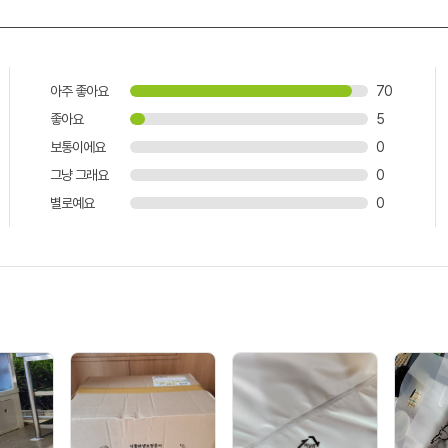
아주 좋아요
70
좋아요
5
보통이에요
0
그냥 그래요
0
별로예요
0