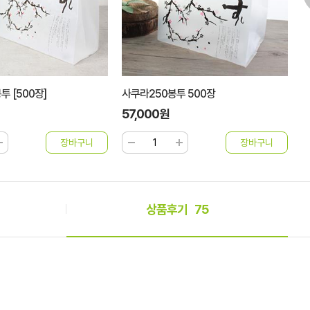
투 [500장]
사쿠라250봉투 500장
사
57,000원
6
상품후기
75