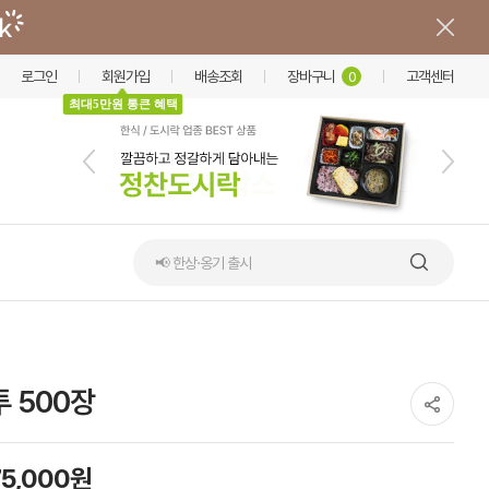
로그인
회원가입
배송조회
장바구니
고객센터
0
최대5만원 통큰 혜택
📢 한상·옹기 출시
 500장
75,000원