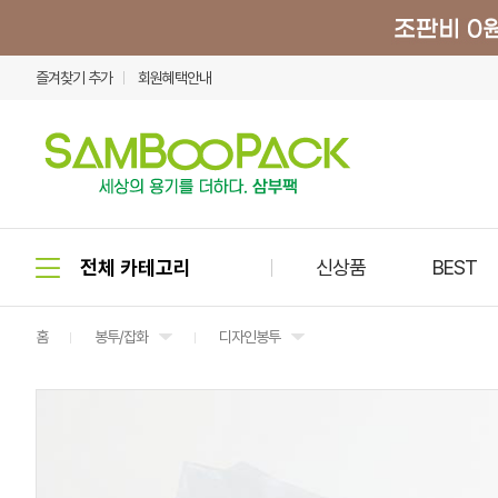
즐겨찾기 추가
회원혜택안내
신상품
BEST
홈
봉투/잡화
디자인봉투