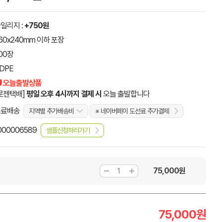
일리지 :
+750원
60x240mm 이하 포장
00장
DPE
 오늘출발상품
로젠택배]
평일 오후 4시까지 결제 시
오늘 출발합니다
무료배송
지역별 추가배송비
※ 네이버페이 도선료 추가결제
000006589
샘플신청하러가기
75,000
원
75,000
원