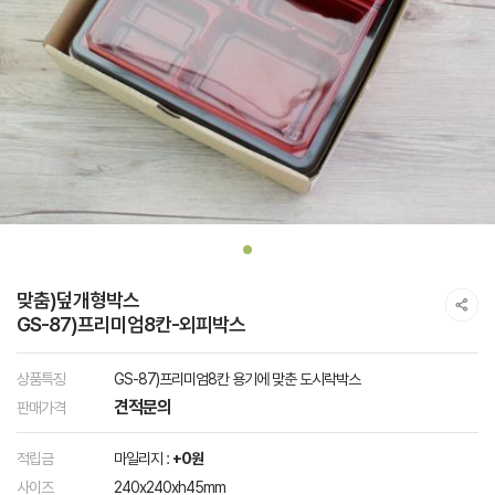
맞춤)덮개형박스
GS-87)프리미엄8칸-외피박스
상품특징
GS-87)프리미엄8칸 용기에 맞춘 도시락박스
견적문의
판매가격
적립금
마일리지 :
+0원
사이즈
240x240xh45mm