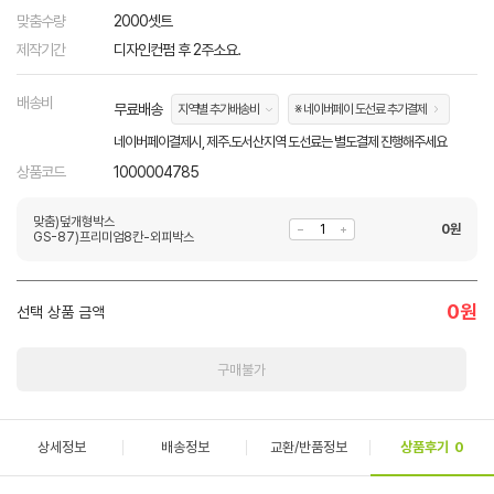
맞춤수량
2000셋트
제작기간
디자인컨펌 후 2주소요.
배송비
무료배송
지역별 추가배송비
※ 네이버페이 도선료 추가결제
네이버페이결제시, 제주.도서산지역 도선료는 별도결제 진행해주세요
상품코드
1000004785
맞춤)덮개형박스
0
원
GS-87)프리미엄8칸-외피박스
0
원
선택 상품 금액
구매불가
상세정보
배송정보
교환/반품정보
상품후기
0