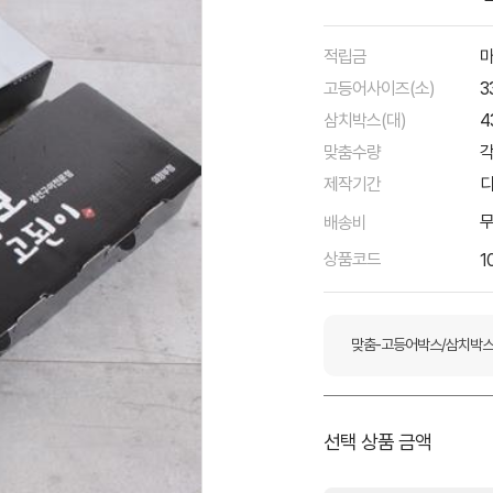
적립금
마
고등어사이즈(소)
3
삼치박스(대)
4
맞춤수량
각
제작기간
디
배송비
상품코드
1
맞춤-고등어박스/삼치박
선택 상품 금액