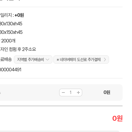
일리지 :
+0원
30x130xh45
30x150xh45
 2000개
자인 컴펌 후 2주소요
무료배송
지역별 추가배송비
※ 네이버페이 도선료 추가결제
000004491
0
원
스
0
원