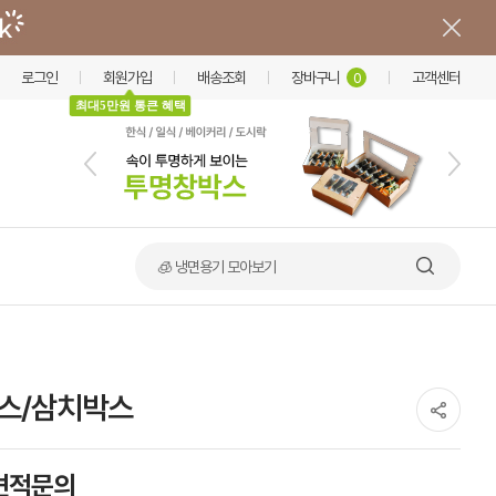
로그인
회원가입
배송조회
장바구니
고객센터
0
최대5만원 통큰 혜택
🍲 덮밥·비빔밥 가마솥용기
스/삼치박스
견적문의