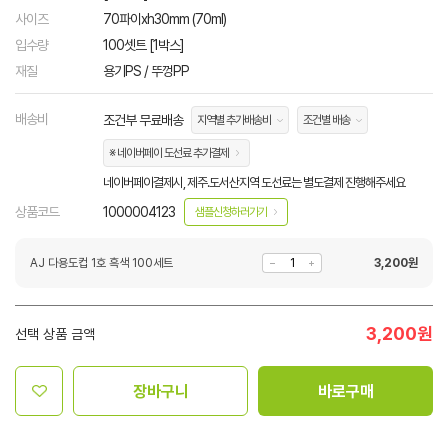
사이즈
70파이xh30mm (70ml)
입수량
100셋트 [1박스]
재질
용기PS / 뚜껑PP
배송비
조건부 무료배송
지역별 추가배송비
조건별 배송
※ 네이버페이 도선료 추가결제
네이버페이결제시, 제주.도서산지역 도선료는 별도결제 진행해주세요
상품코드
1000004123
샘플신청하러가기
AJ 다용도컵 1호 흑색 100세트
3,200
원
3,200
원
선택 상품 금액
장바구니
바로구매