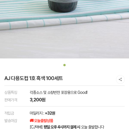
AJ 다용도컵 1호 흑색 100세트
상품특징
각종소스 및 소량반찬 포장용으로 Good!
3,200원
판매가격
적립금
마일리지 :
+32원
발송마감
🚚 오늘출발상품
[CJ택배]
평일 오후 4시까지 결제 시
오늘 출발합니다