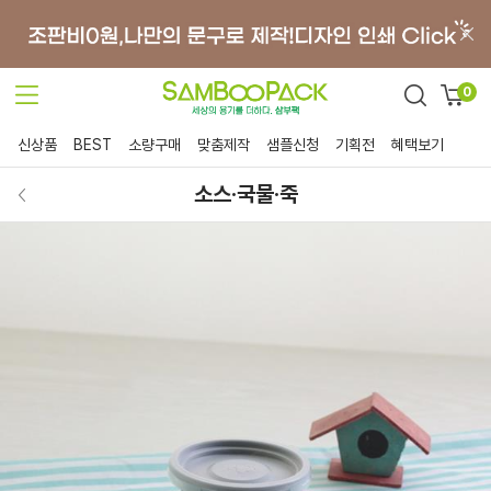
0
신상품
BEST
소량구매
맞춤제작
샘플신청
기획전
혜택보기
소스·국물·죽