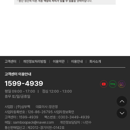
고객센터
개인정보처리방침
이용약관
이용안내
회사소개
고객센터 이용안내
1599-4939
평일 09:00 - 17:00
점심 12:00 - 13:00
휴무 토/일/공휴일
사업장 :
(주)삼부팩
대표이사 :장은정
사업자등록번호 : 126-86-26795 사업자정보확인
고객센터 : 1599-4939
팩스번호 : 0303-3449-4939
메일 : samboopack@naver.com
개인정보담당자 : 나인수
통신판매업신고 : 제2012-경기이천-0142호