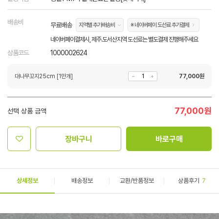
배송비
무료배송
지역별 추가배송비
※ 네이버페이 도선료 추가결제
네이버페이결제시, 제주.도서산지역 도선료는 별도결제 진행해주세요
상품코드
1000002624
대나무꼬지25cm [1만개]
77,000
원
77,000
원
선택 상품 금액
장바구니
바로구매
상세정보
배송정보
교환/반품정보
상품후기
7