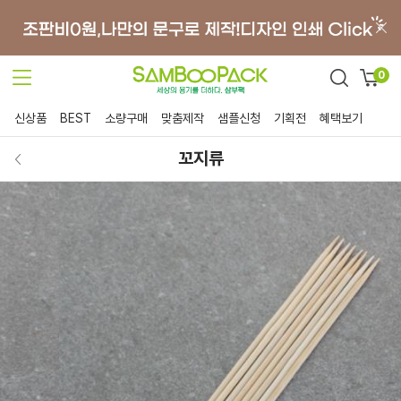
0
신상품
BEST
소량구매
맞춤제작
샘플신청
기획전
혜택보기
꼬지류