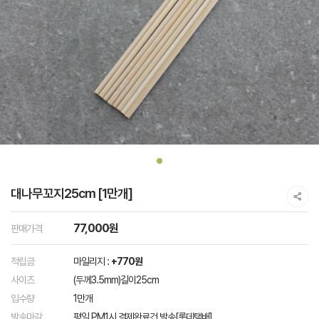
대나무꼬지25cm [1만개]
77,000원
판매가격
적립금
마일리지 :
+770원
사이즈
(두께3.5mm)길이25cm
입수량
1만개
발송마감
평일 PM1시 결제완료건 발송[롯데택배]