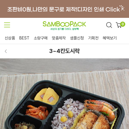
0
신상품
BEST
소량구매
맞춤제작
샘플신청
기획전
혜택보기
3~4칸도시락