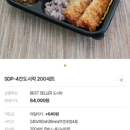
SDP-4칸도시락 200세트
상품특징
BEST SELLER 도시락
64,000원
판매가격
적립금
마일리지 :
+640원
사이즈
240x180xh38mm(뚜껑포함44)
입수량
200세트 [1박스-용기+뚜껑]