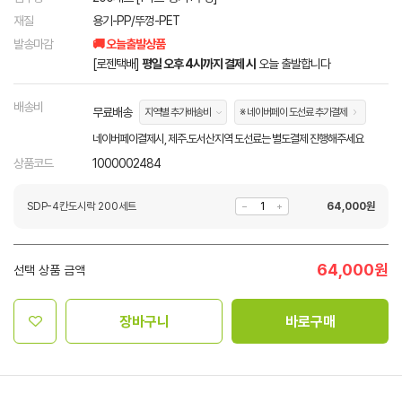
재질
용기-PP/뚜껑-PET
발송마감
🚚 오늘출발상품
[로젠택배]
평일 오후 4시까지 결제 시
오늘 출발합니다
배송비
무료배송
지역별 추가배송비
※ 네이버페이 도선료 추가결제
네이버페이결제시, 제주.도서산지역 도선료는 별도결제 진행해주세요
상품코드
1000002484
SDP-4칸도시락 200세트
64,000
원
64,000
원
선택 상품 금액
장바구니
바로구매