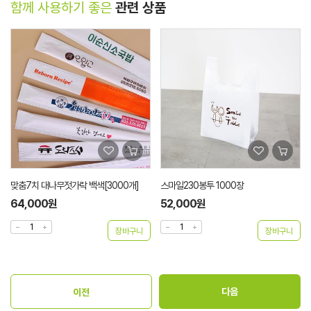
함께 사용하기 좋은
관련 상품
맞춤7치 대나무젓가락 백색[3000개]
스마일230봉투 1000장
64,000원
52,000원