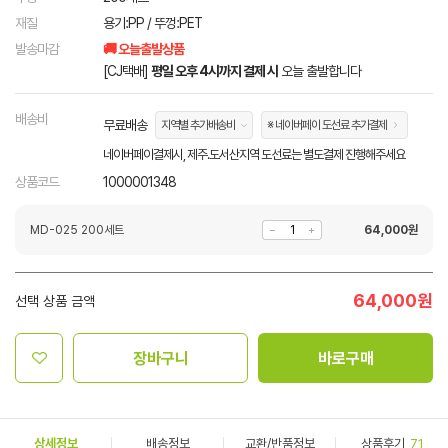
재질
용기:PP / 뚜껑:PET
발송마감
🚚 오늘출발상품
[CJ택배]
평일 오후 4시까지 결제 시
오늘 출발합니다
배송비
무료배송
지역별 추가배송비
※ 네이버페이 도선료 추가결제
네이버페이결제시, 제주.도서산지역 도선료는 별도결제 진행해주세요
상품코드
1000001348
MD-025 200세트
64,000
원
64,000
원
선택 상품 금액
장바구니
바로구매
상세정보
배송정보
교환/반품정보
상품후기
71