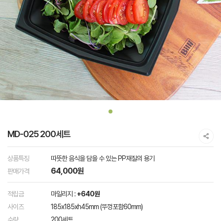
MD-025 200세트
상품특징
따뜻한 음식을 담을 수 있는 PP재질의 용기
64,000원
판매가격
적립금
마일리지 :
+640원
사이즈
185x185xh45mm (뚜껑포함60mm)
수량
200세트