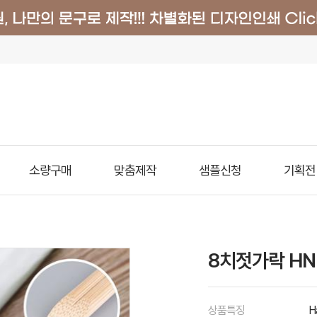
소량구매
맞춤제작
샘플신청
기획전
8치젓가락 HND
상품특징
H