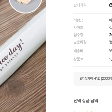
판매가격
적립금
마
사이즈
길
입수량
2
발송마감
평
배송비
상품코드
1
8치젓가락 HND [2000개
선택 상품 금액