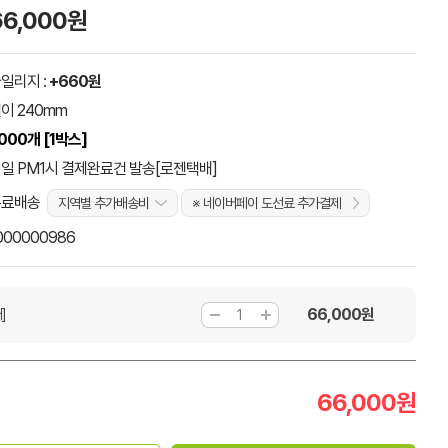
66,000원
일리지 :
+660원
이 240mm
000개 [1박스]
일 PM1시 결제완료건 발송[로젠택배]
무료배송
지역별 추가배송비
※ 네이버페이 도선료 추가결제
000000986
66,000
원
]
66,000
원