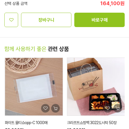
164,100
원
선택 상품 금액
장바구니
바로구매
함께 사용하기 좋은
관련 상품
화이트 물티슈opp-C 1000매
크라프트쇼핑백 3022도시락 50장