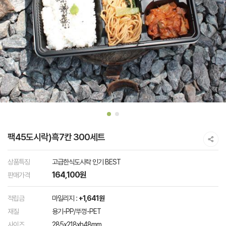
팩45도시락)흑7칸 300세트
상품특징
고급한식도시락 인기 BEST
164,100원
판매가격
적립금
마일리지 :
+1,641원
재질
용기-PP/뚜껑-PET
사이즈
285x218xh48mm