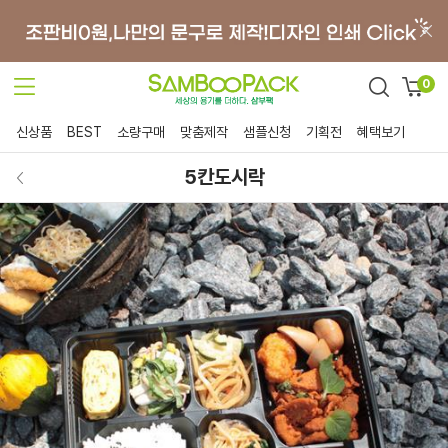
0
신상품
BEST
소량구매
맞춤제작
샘플신청
기획전
혜택보기
5칸도시락