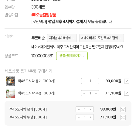
입수량
300세트
발송마감
🚚 오늘출발상품
[로젠택배]
평일 오후 4시까지 결제 시
오늘 출발합니다
배송비
무료배송
지역별 추가배송비
※ 네이버페이 도선료 추가결제
네이버페이결제시, 제주.도서산지역 도선료는 별도결제 진행해주세요
상품코드
1000000361
샘플신청하러가기
세트상품 용기/뚜껑 구매하기
팩45도시락 용기 [300개]
93,000원
팩45도시락 뚜껑 [300개]
71,100원
팩45도시락 용기 [300개]
93,000원
팩45도시락 뚜껑 [300개]
71,100원