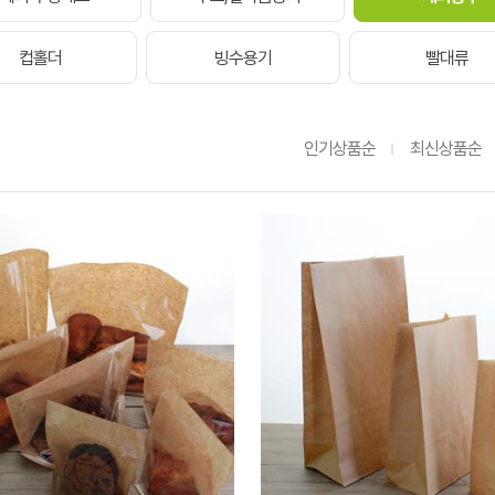
컵홀더
빙수용기
빨대류
인기상품순
최신상품순