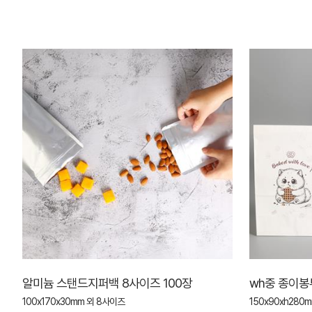
알미늄 스탠드지퍼백 8사이즈 100장
wh중 종이봉
100x170x30mm 외 8사이즈
150x90xh280