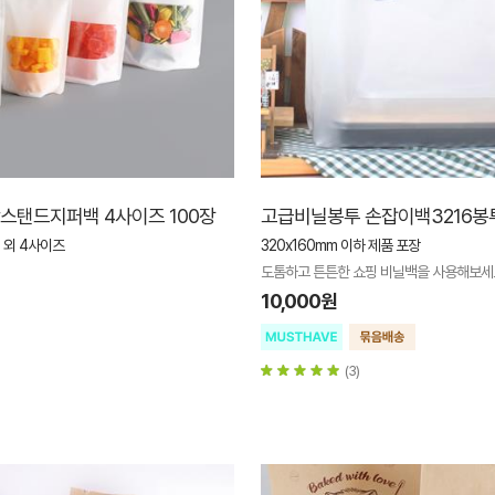
스탠드지퍼백 4사이즈 100장
고급비닐봉투 손잡이백3216봉투
m 외 4사이즈
320x160mm 이하 제품 포장
도톰하고 튼튼한 쇼핑 비닐백을 사용해보세
10,000원
(3)