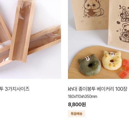
봉투 3가지사이즈
kh대 종이봉투 베이커리 100장
180x110xh350mm
8,800원