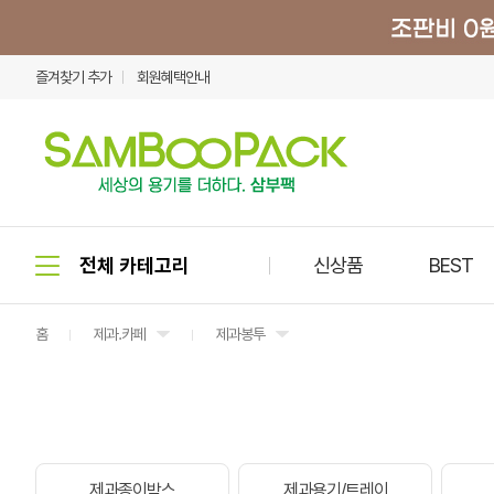
즐겨찾기 추가
회원혜택안내
신상품
BEST
홈
제과.카페
제과봉투
제과종이박스
제과용기/트레이