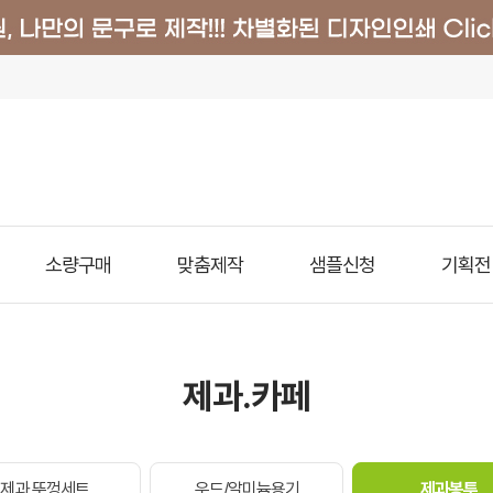
소량구매
맞춤제작
샘플신청
기획전
제과.카페
제과 뚜껑세트
우드/알미늄용기
제과봉투