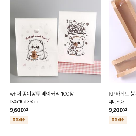
wh대 종이봉투 베이커리 100장
KP 바게트 
180x110xh350mm
미니,소,대
9,600원
9,200원