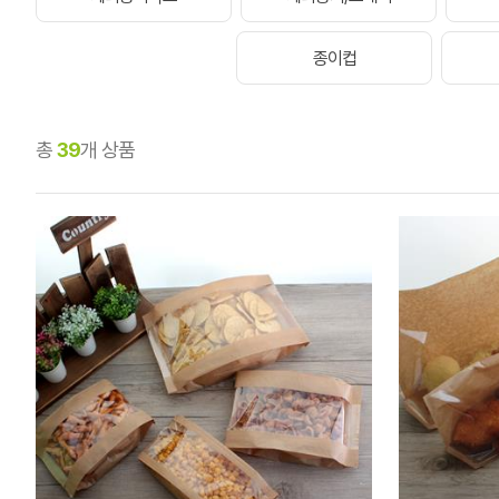
종이컵
총
39
개 상품