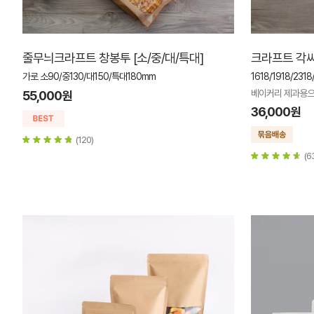
줄무늬크라프트 창봉투 [소/중/대/특대]
크라프트 각씨
가로 소90/중130/대150/특대180mm
1618/1918/2318
베이커리 제과용으
55,000원
36,000원
(120)
(6