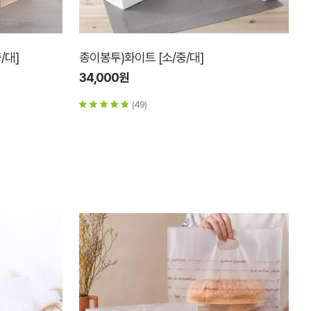
/대]
종이봉투)화이트 [소/중/대]
34,000원
(49)