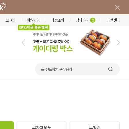
로그인
회원가입
배송조회
장바구니
고객센터
0
최대5만원 통큰 혜택
🥪 샌드위치 포장용기
부자재용품
투명컵