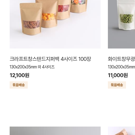
크라프트창스탠드지퍼백 4사이즈 100장
화이트창무광
130x200x35mm 외 4사이즈
130x200x35m
12,100원
11,000원