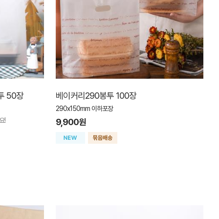
 50장
베이커리290봉투 100장
290x150mm 이하포장
요!
9,900원