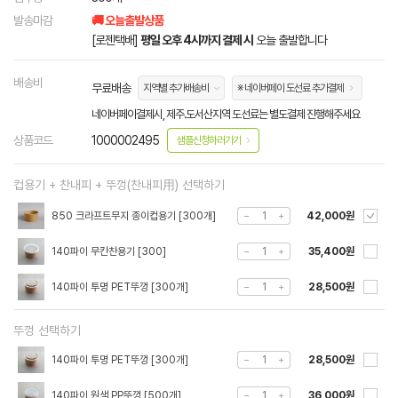
발송마감
🚚 오늘출발상품
[로젠택배]
평일 오후 4시까지 결제 시
오늘 출발합니다
배송비
무료배송
지역별 추가배송비
※ 네이버페이 도선료 추가결제
네이버페이결제시, 제주.도서산지역 도선료는 별도결제 진행해주세요
상품코드
1000002495
샘플신청하러가기
컵용기 + 찬내피 + 뚜껑(찬내피用) 선택하기
850 크라프트무지 종이컵용기 [300개]
42,000원
140파이 무칸찬용기 [300]
35,400원
140파이 투명 PET뚜껑 [300개]
28,500원
뚜껑 선택하기
140파이 투명 PET뚜껑 [300개]
28,500원
140파이 원색 PP뚜껑 [500개]
36,000원