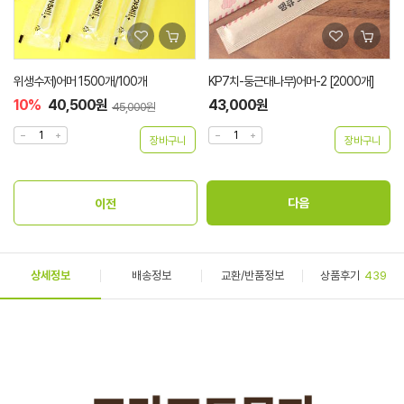
위생수저)어머 1500개/100개
KP7치-둥근대나무)어머-2 [2000개]
10%
40,500원
43,000원
45,000원
상세정보
배송정보
교환/반품정보
상품후기
439