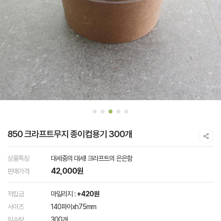
850 크라프트무지 종이컵용기 300개
상품특징
대세중의 대세! 크라프트의 은은함
42,000원
판매가격
적립금
마일리지 :
+420원
사이즈
140파이xh75mm
입수량
300개