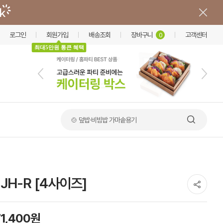
로그인
회원가입
배송조회
장바구니
고객센터
0
최대5만원 통큰 혜택
🍲 덮밥·비빔밥 가마솥용기
JH-R [4사이즈]
71,400원