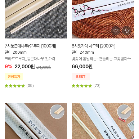
7치둥근대나무)KP무지 [1000개]
8치젓가락 사쿠라 [2000개]
길이 200mm
길이 240mm
크라프트무지_둥근대나무 젓가락
벚꽂이 흩날리는~흔들리는 그꽃잎이^^
9%
22,000원
66,000원
24,000원
(39)
(72)