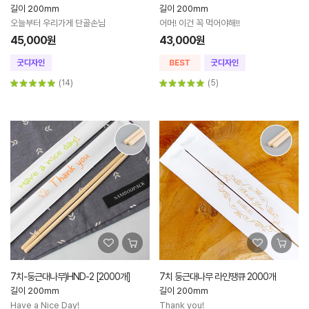
길이 200mm
길이 200mm
오늘부터 우리가게 단골손님
어머! 이건 꼭 먹어야해!!
45,000원
43,000원
(14)
(5)
7치-둥근대나무)HND-2 [2000개]
7치 둥근대나무 라인땡큐 2000개
길이 200mm
길이 200mm
Have a Nice Day!
Thank you!