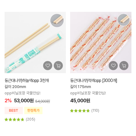
둥근대나무)하늘색opp 3천개
둥근대나무)적색opp [3000개]
길이 200mm
길이 175mm
opp비닐포장 국물안심!
opp비닐포장 국물안심!
2%
53,000원
45,000원
54,000원
(110)
(205)