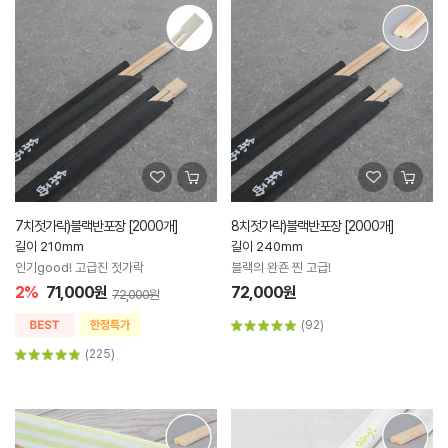
7치젓가락)블랙반포장 [2000개]
8치젓가락)블랙반포장 [2000개]
길이 210mm
길이 240mm
인기good! 고급진 젓가락
블랙의 완죤 찐 고급!
2%
71,000원
72,000원
72,000원
(92)
(225)