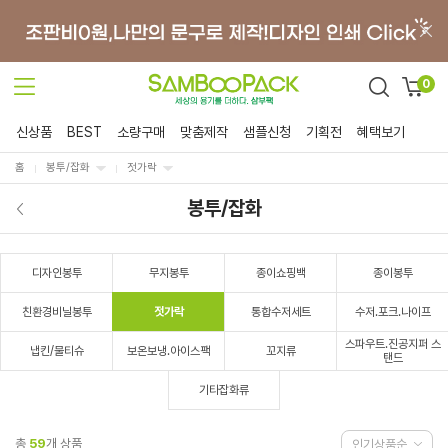
0
신상품
BEST
소량구매
맞춤제작
샘플신청
기획전
혜택보기
홈
봉투/잡화
젓가락
봉투/잡화
디자인봉투
무지봉투
종이쇼핑백
종이봉투
친환경비닐봉투
젓가락
통합수저세트
수저.포크.나이프
스파우트.진공지퍼 스
냅킨/물티슈
보온보냉.아이스팩
꼬지류
탠드
기타잡화류
총
59
개 상품