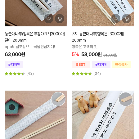
둥근대나무)행복은 무광OPP [3000개]
7치-둥근대나무)행복은 [3000개]
길이 200mm
200mm
opp비닐포장으로 국물안심지대!
행복은 고객의 것
63,000원
5%
58,000원
61,000원
(43)
(34)