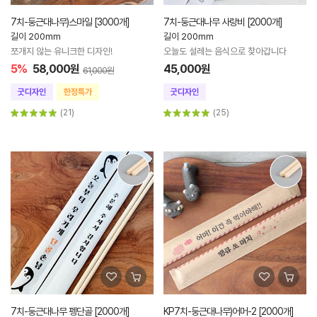
7치-둥근대나무)스마일 [3000개]
7치-둥근대나무 사랑비 [2000개]
길이 200mm
길이 200mm
쪼개지 않는 유니크한 디자인!
오늘도 설레는 음식으로 찾아갑니다
5%
58,000원
45,000원
61,000원
(21)
(25)
7치-둥근대나무 펭단골 [2000개]
KP7치-둥근대나무)어머-2 [2000개]