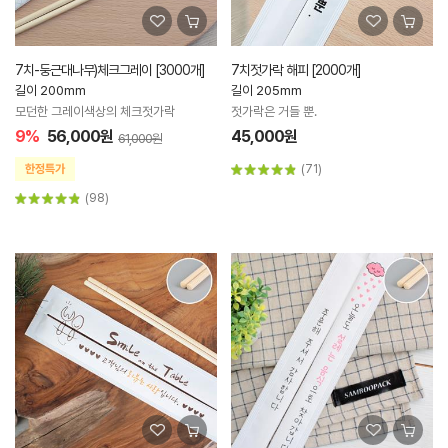
7치-둥근대나무)체크그레이 [3000개]
7치젓가락 해피 [2000개]
길이 200mm
길이 205mm
모던한 그레이색상의 체크젓가락
젓가락은 거들 뿐.
9%
56,000원
45,000원
61,000원
(71)
(98)