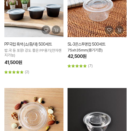
PP국컵 흑색 (소/중/대) 500세트
SL-3온스투명컵 500세트
75xh35mm(용기기준)
밥.국 등 포장! 강도 좋은 PP용기(전자렌
지가능)
42,500원
41,500원
(7)
(2)