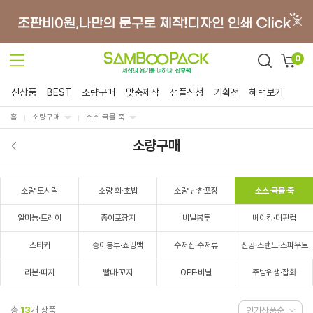
0
신상품
BEST
소량구매
맞춤제작
샘플신청
기획전
혜택보기
홈
소량구매
소스·국물·죽
소량구매
소량 도시락
소량 회·초밥
소량 반찬포장
소스·국물·죽
알미늄·트레이
종이포장지
비닐봉투
베이킹·머핀컵
스티커
종이봉투·쇼핑백
수저집·수저류
진공·스탠드·스파우트
리본·띠지
빨대·꼬지
OPP·비닐
주방위생·잡화
총
13
개 상품