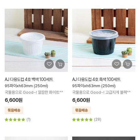
AJ 다용도컵 4호 백색 100세트
AJ 다용도컵 4호 흑색 100세트
95파이xh63mm (250ml)
95파이xh63mm (250ml)
국물용으로 Good~! 깔끔한 화이트^^
국물용으로 Good~! 고급지게 블랙^^
6,600원
6,600원
(1)
(28)