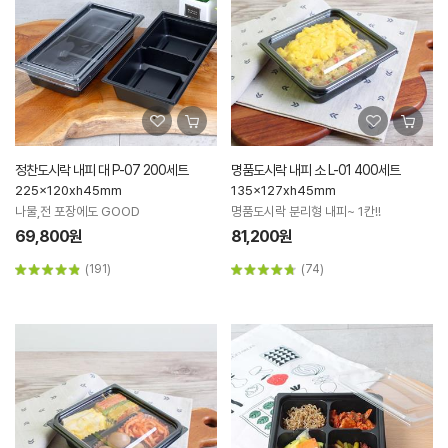
정찬도시락 내피 대 P-07 200세트
명품도시락 내피 소 L-01 400세트
225x120xh45mm
135x127xh45mm
나물,전 포장에도 GOOD
명품도시락 분리형 내피~ 1칸!!
69,800원
81,200원
(191)
(74)