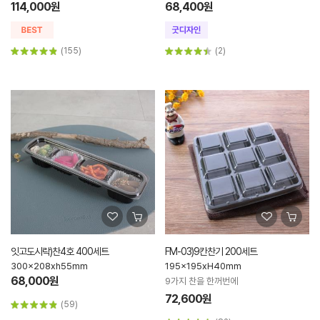
114,000원
68,400원
(155)
(2)
잇고도시락)찬4호 400세트
FM-03)9칸찬기 200세트
300x208xh55mm
195x195xH40mm
68,000원
9가지 찬을 한꺼번에
72,600원
(59)