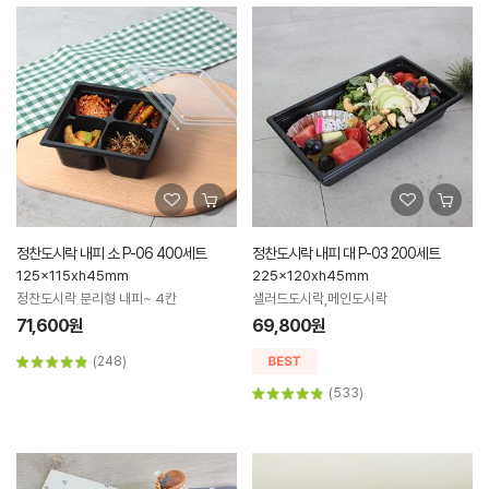
정찬도시락 내피 소 P-06 400세트
정찬도시락 내피 대 P-03 200세트
125x115xh45mm
225x120xh45mm
정찬도시락 분리형 내피~ 4칸
샐러드도시락,메인도시락
71,600원
69,800원
(248)
(533)