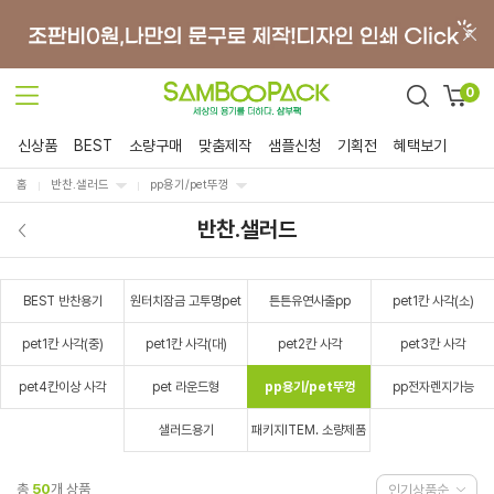
0
신상품
BEST
소량구매
맞춤제작
샘플신청
기획전
혜택보기
홈
반찬.샐러드
pp용기/pet뚜껑
반찬.샐러드
BEST 반찬용기
원터치잠금 고투명pet
튼튼유연사출pp
pet1칸 사각(소)
pet1칸 사각(중)
pet1칸 사각(대)
pet2칸 사각
pet3칸 사각
pet4칸이상 사각
pet 라운드형
pp용기/pet뚜껑
pp전자렌지가능
샐러드용기
패키지ITEM. 소량제품
총
50
개 상품