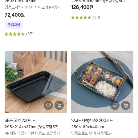
260x138xh46mm
225x158xh38mm(뚜껑포함50)
126,400원
명품도시락-넉넉한 사이즈의 PP용기
72,400원
(33)
(37)
SBP-51호 200세트
잇고도시락)찬3호 200세트
295x214xh37mm(뚜껑포함57)
250x160xh40mm
PP재질의 큼지막한 다용도 포장용기
단품으로도 많이 사용해요~