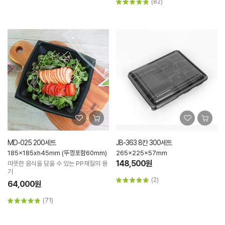
(82)
MD-025 200세트
JB-363 8칸 300세트
185x185xh45mm (뚜껑포함60mm)
265x225x57mm
148,500원
따뜻한 음식을 담을 수 있는 PP재질의 용
기
(2)
64,000원
(71)