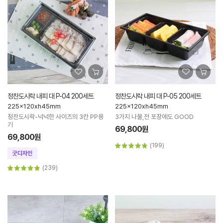
정찬도시락 내피 대 P-04 200세트
정찬도시락 내피 대 P-05 200세트
225x120xh45mm
225x120xh45mm
정찬도시락-넉넉한 사이즈의 3칸 PP용
3가지 나물,전 포장에도 GOOD
기
69,800원
69,800원
(199)
(239)