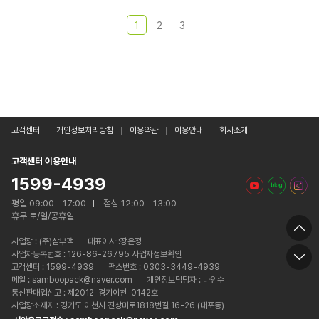
1
2
3
고객센터
개인정보처리방침
이용약관
이용안내
회사소개
고객센터 이용안내
1599-4939
평일 09:00 - 17:00
점심 12:00 - 13:00
휴무 토/일/공휴일
사업장 :
(주)삼부팩
대표이사 :장은정
사업자등록번호 : 126-86-26795 사업자정보확인
고객센터 : 1599-4939
팩스번호 : 0303-3449-4939
메일 : samboopack@naver.com
개인정보담당자 : 나인수
통신판매업신고 : 제2012-경기이천-0142호
사업장소재지 : 경기도 이천시 진상미로1818번길 16-26 (대포동)