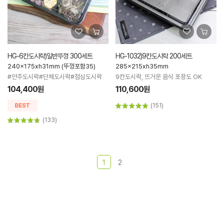
HG-6칸도시락)일반뚜껑 300세트
HG-1032)9칸도시락 200세트
240x175xh31mm (뚜껑포함35)
285x215xh35mm
#안주도시락#단체도시락#점심도시락
9칸도시락, 뜨거운 음식 포장도 OK
104,400원
110,600원
(151)
(133)
1
2