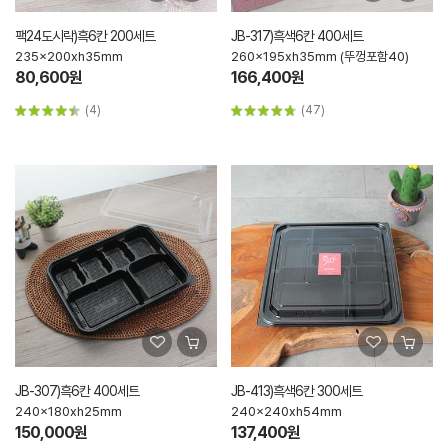
팩24도시락)흑6칸 200세트
JB-317)흑색6칸 400세트
235x200xh35mm
260x195xh35mm (뚜껑포함40)
80,600원
166,400원
(4)
(47)
JB-307)흑6칸 400세트
JB-413)흑색6칸 300세트
240x180xh25mm
240x240xh54mm
150,000원
137,400원