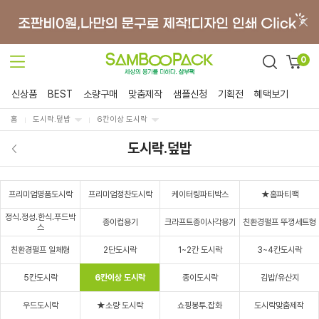
0
신상품
BEST
소량구매
맞춤제작
샘플신청
기획전
혜택보기
홈
도시락.덮밥
6칸이상 도시락
도시락.덮밥
프리미엄명품도시락
프리미엄정찬도시락
케이터링파티박스
★홈파티팩
정식.정성.한식.푸드박
종이컵용기
크라프트종이사각용기
친환경펄프 뚜껑세트형
스
친환경펄프 일체형
2단도시락
1~2칸 도시락
3~4칸도시락
5칸도시락
6칸이상 도시락
종이도시락
김밥/유산지
우드도시락
★소량 도시락
쇼핑봉투.잡화
도시락맞춤제작