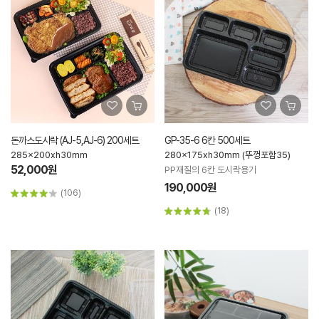
돈까스도시락 (AJ-5,AJ-6) 200세트
GP-35-6 6칸 500세트
285x200xh30mm
280x175xh30mm (뚜껑포함35)
52,000원
PP재질의 6칸 도시락용기
190,000원
(106)
(18)