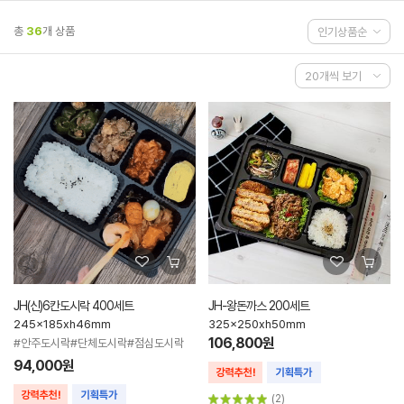
총
36
개 상품
JH(신)6칸도시락 400세트
JH-왕돈까스 200세트
245x185xh46mm
325x250xh50mm
106,800원
#안주도시락#단체도시락#점심도시락
94,000원
(2)