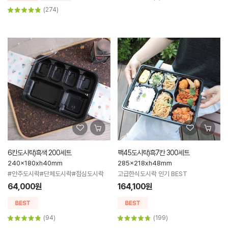
(274)
6칸도시락)흑색 200세트
팩45도시락)흑7칸 300세트
240x180xh40mm
285x218xh48mm
#안주도시락#단체도시락#점심도시락
고급한식도시락 인기 BEST
64,000원
164,100원
(94)
(199)