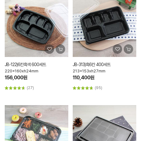
JB-122)6칸흑색 600세트
JB-313)흑6칸 400세트
220x160xh24mm
213x153xh27mm
156,000원
110,400원
(27)
(95)