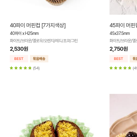
40파이 머핀컵 [7가지색상]
45파이 머핀
40파이 x H25mm
45x37.5mm
화이트/브라운/옐로우/오렌지/레드/초코/그린
화이트/브라운/옐
2,530원
2,750원
(54)
(4