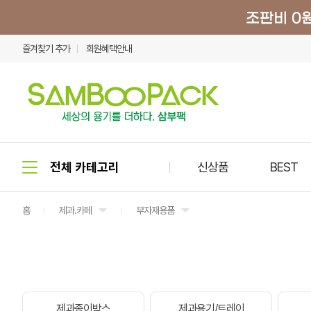
즐겨찾기 추가
회원혜택안내
신상품
BEST
홈
제과.카페
부자재용품
제과종이박스
제과용기/트레이