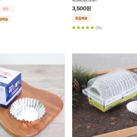
m
45x45x25mm
3,500원
(25)