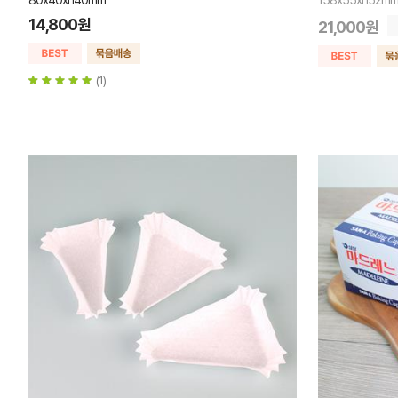
80x40xh40mm
158x55xh52m
14,800원
21,000원
(1)