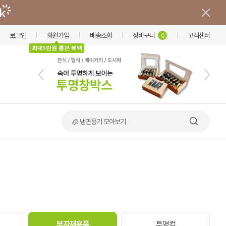
로그인
회원가입
배송조회
장바구니
고객센터
0
최대5만원 통큰 혜택
🧊 냉면용기 모아보기
부자재용품
투명컵