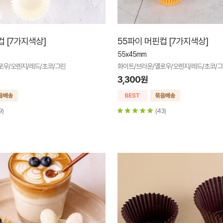
컵 [7가지색상]
55파이 머핀컵 [7가지색상]
55x45mm
로우/오렌지/레드/초코/그린
화이트/브라운/옐로우/오렌지/레드/초코/
3,300원
9)
(43)