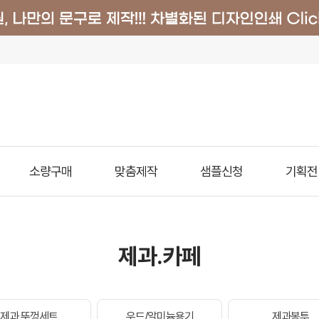
소량구매
맞춤제작
샘플신청
기획전
제과.카페
제과 뚜껑세트
우드/알미늄용기
제과봉투