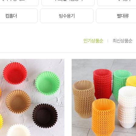
컵홀더
빙수용기
빨대류
인기상품순
최신상품순