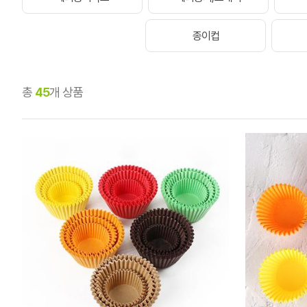
종이컵
총
45
개 상품