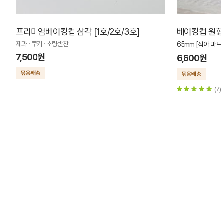
프리미엄베이킹컵 삼각 [1호/2호/3호]
베이킹컵 원형6
제과 · 쿠키 · 소량반찬
65mm [삼아 마
7,500원
6,600원
(7)