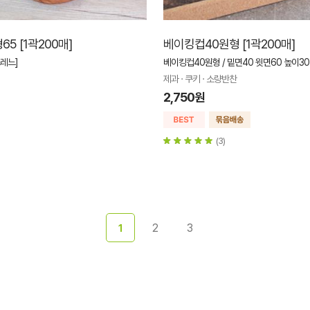
5 [1곽200매]
베이킹컵40원형 [1곽200매]
드레느]
베이킹컵40원형 / 밑면40 윗면60 높이30 
제과 · 쿠키 · 소량반찬
2,750원
(3)
2
3
1