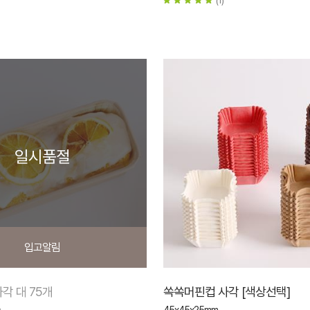
일시품절
입고알림
각 대 75개
쏙쏙머핀컵 사각 [색상선택]