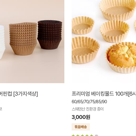
머핀컵 [3가지색상]
프리미엄 베이킹몰드 100개[6
60/65/70/75/85/90
코
스웨덴산 친환경 종이
3,000원
(1)