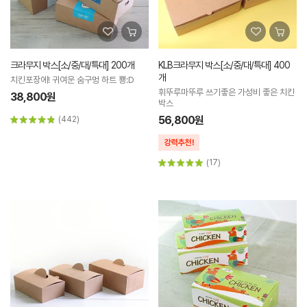
크라무지 박스[소/중/대/특대] 200개
KLB크라무지 박스[소/중/대/특대] 400
개
치킨포장에! 귀여운 숨구멍 하트 뿅:D
휘뚜루마뚜루 쓰기좋은 가성비 좋은 치킨
38,800원
박스
56,800원
(442)
(17)