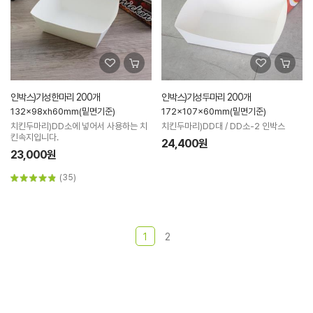
인박스)기성한마리 200개
인박스)기성두마리 200개
132x98xh60mm(밑면기준)
172x107x60mm(밑면기준)
치킨두마리)DD소에 넣어서 사용하는 치
치킨두마리)DD대 / DD소-2 인박스
킨속지입니다.
24,400원
23,000원
(35)
1
2