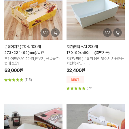
손잡이치킨)두마리 100개
치킨)인박스A1 200개
273x224x92(mm)/밑면
170x90xh60mm(밑면기준)
후라이드/양념 2마리,단무지, 음료를 한
치킨두마리)손잡이 용에 넣어서 사용하는
번에 포장!
치킨속지입니다.
63,000원
22,400원
(115)
(75)