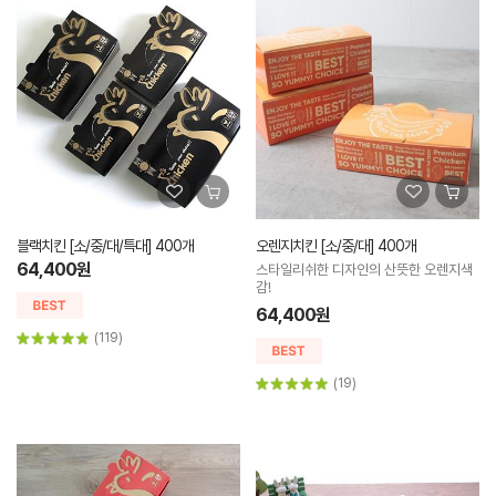
블랙치킨 [소/중/대/특대] 400개
오렌지치킨 [소/중/대] 400개
64,400원
스타일리쉬한 디자인의 산뜻한 오렌지색
감!
64,400원
(119)
(19)