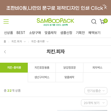
0
신상품
BEST
소량구매
맞춤제작
샘플신청
기획전
혜택보기
홈
치킨.피자
치킨-종이류
치킨.피자
치킨-종이류
치킨포장용품
닭강정포장
피자박스
생선구이박스
맞춤제작
총
22
개 상품