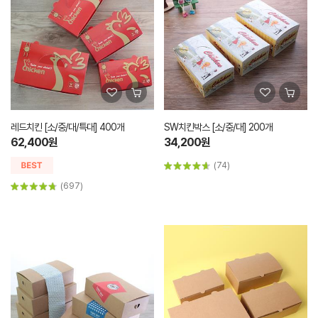
레드치킨 [소/중/대/특대] 400개
SW치킨박스 [소/중/대] 200개
62,400원
34,200원
(74)
(697)