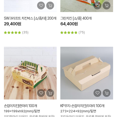
SW크라프트 치킨박스 [소/중/대] 200개
그린치킨 [소/중] 400개
29,400원
64,400원
(35)
(75)
손잡이치킨)한마리 100개
KP무지-손잡이치킨)두마리 100개
199x199xh92(mm)/밑면
273x224x92(mm)/밑면
치킨한마리,단무지, 음료를 한번에 포장!
치킨두마리,단무지, 음료를 한번에 포장!