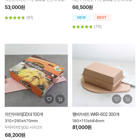
53,000원
66,500원
(91)
(75)
치킨두마리)DD대 100개
햄버거세트 WKR-602 300개
310x290xh70mm
180x110xh84mm
81,000원
두마리치킨)DD 시리즈!!
68,200원