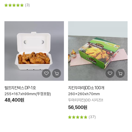
(3)
펄프치킨박스 DP-1호
치킨두마리)DD소 100개
255x167xh99mm(뚜껑포함)
260x260xh70mm
48,400원
두마리치킨)DD 시리즈!!
56,500원
(37)