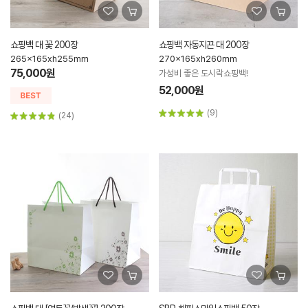
쇼핑백 대 꽃 200장
쇼핑백 자동지끈 대 200장
265x165xh255mm
270x165xh260mm
75,000원
가성비 좋은 도시락쇼핑백!
52,000원
(9)
(24)