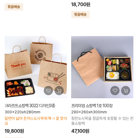
18,700원
크라프트쇼핑백 3022 디자인3종
프리미엄 쇼핑백 1호 100장
300x220xh280mm
290x260xh300mm
밑면이 넓어 돈까스도시락에 똭~! 잘 맞아
정찬도시락을 정갈하게 포장할 수 있는 전
요
용쇼핑백
19,800원
47,100원