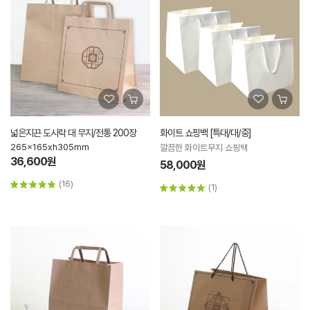
넓은지끈 도시락 대 무지/전통 200장
화이트 쇼핑백 [특대/대/중]
265x165xh305mm
깔끔한 화이트무지 쇼핑백
36,600원
58,000원
(16)
(1)