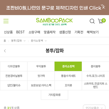
0
신상품
BEST
소량구매
맞춤제작
샘플신청
기획전
혜택보기
홈
봉투/잡화
종이쇼핑백
봉투/잡화
디자인봉투
무지봉투
종이쇼핑백
종이봉투
친환경비닐봉투
젓가락
통합수저세트
수저.포크.나이프
스파우트.진공지퍼 스
냅킨/물티슈
보온보냉.아이스팩
꼬지류
탠드
기타잡화류
총
31
개 상품