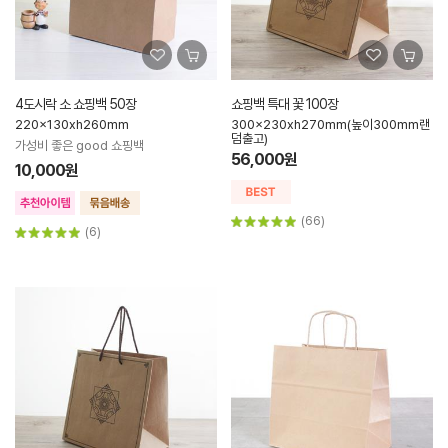
4도시락 소 쇼핑백 50장
쇼핑백 특대 꽃 100장
220x130xh260mm
300x230xh270mm(높이300mm랜
덤출고)
가성비 좋은 good 쇼핑백
56,000원
10,000원
(66)
(6)