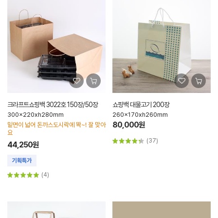
크라프트쇼핑백 3022호 150장/50장
쇼핑백 대물고기 200장
300x220xh280mm
260x170xh260mm
80,000원
밑면이 넓어 돈까스도시락에 똭~! 잘 맞아
요
(37)
44,250원
(4)