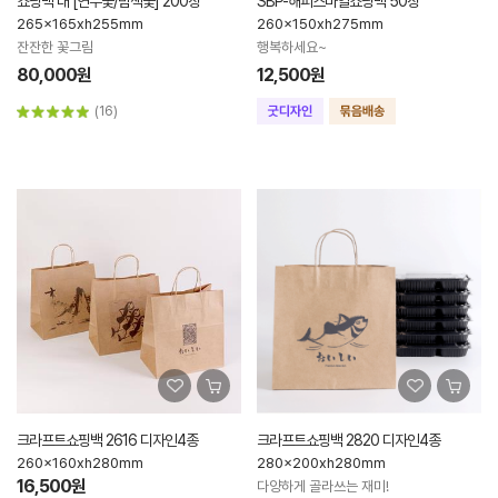
쇼핑백 대 [연두꽃/밤색꽃] 200장
SBP-해피스마일쇼핑백 50장
265x165xh255mm
260x150xh275mm
잔잔한 꽃그림
행복하세요~
80,000원
12,500원
(16)
크라프트쇼핑백 2616 디자인4종
크라프트쇼핑백 2820 디자인4종
260x160xh280mm
280x200xh280mm
16,500원
다양하게 골라쓰는 재미!