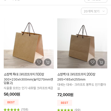
쇼핑백 특대 크라프트무지 100장
쇼핑백 대 크라프트무지 200장
300x230xh300mm(높이270mm랜
265x165xh255mm
덤출고)
대세는 대세~ 크라프트 봉투도 인기좋아
식을줄 모르는 인기 내츄럴 크라프트색감
요
56,000원
72,000원
(158)
(99)