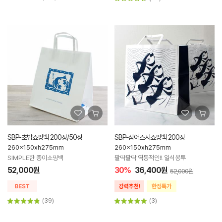
SBP-초밥쇼핑백 200장/50장
SBP-삼어스시쇼핑백 200장
260x150xh275mm
260x150xh275mm
SIMPLE한 종이쇼핑백
팔딱팔딱 역동적인!! 일식봉투
52,000원
30%
36,400원
52,000원
(39)
(3)