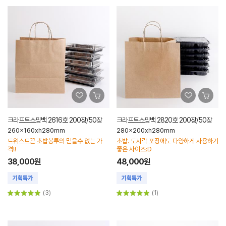
크라프트쇼핑백 2616호 200장/50장
크라프트쇼핑백 2820호 200장/50장
260x160xh280mm
280x200xh280mm
트위스트끈 초밥봉투의 믿을수 없는 가
초밥. 도시락 포장에도 다양하게 사용하기
격!!
좋은 사이즈:D
38,000원
48,000원
(3)
(1)