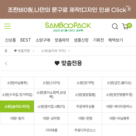
0
신상품
BEST
소량구매
맞춤제작
샘플신청
기획전
혜택보기
홈
♥ 맞춤전용
소량(슬리브.띠지)
♥ 맞춤전용
소량(비닐봉투)
소량(스티커)
소량(젓가락)
소량(냅킨.물티슈)
소량(종이쇼핑백,보냉
소량(수저집.젓가락집)
소량(씰링필름)
소량(정찬명품뚜껑)
백)
소량(슬리브.띠지)
소량(종이컵.세팅지)
주문제작상품
대량-케이터링박스
대량-합지
대량-상자형
대량-원형
대량-비닐봉투
기타제품
무료디자인소스