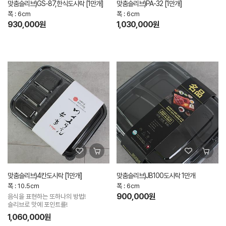
맞춤슬리브)GS-87,한식도시락 [1만개]
맞춤슬리브)PA-32 [1만개]
폭 : 6cm
폭 : 6cm
930,000원
1,030,000원
맞춤슬리브)4칸도시락 [1만개]
맞춤슬리브)JB100도시락 1만개
폭 : 10.5cm
폭 : 6cm
900,000원
음식을 표현하는 또하나의 방법!
슬리브로 맛에 포인트를!
1,060,000원