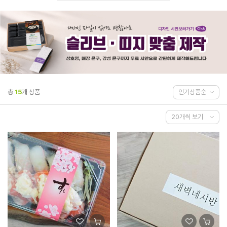
총
15
개 상품