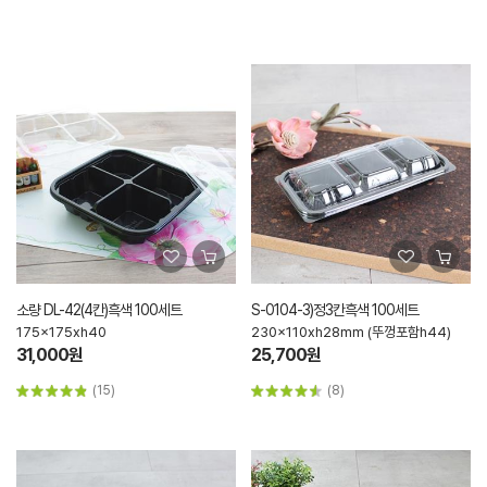
소량 DL-42(4칸)흑색 100세트
S-0104-3)정3칸흑색 100세트
175x175xh40
230x110xh28mm (뚜껑포함h44)
31,000원
25,700원
(15)
(8)