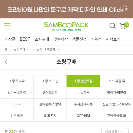
0
신상품
BEST
소량구매
맞춤제작
샘플신청
기획전
혜택보기
홈
소량구매
소량 반찬포장
소량구매
소량 도시락
소량 회·초밥
소량 반찬포장
소스·국물·죽
알미늄·트레이
종이포장지
비닐봉투
베이킹·머핀컵
스티커
종이봉투·쇼핑백
수저집·수저류
진공·스탠드·스파우트
리본·띠지
빨대·꼬지
OPP·비닐
주방위생·잡화
총
28
개 상품