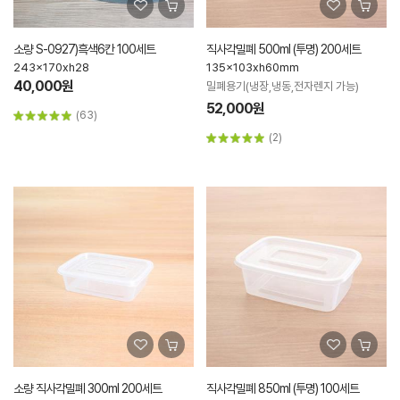
소량 S-0927)흑색6칸 100세트
직사각밀폐 500ml (투명) 200세트
243x170xh28
135x103xh60mm
40,000원
밀폐용기(냉장,냉동,전자렌지 가능)
52,000원
(63)
(2)
소량 직사각밀폐 300ml 200세트
직사각밀폐 850ml (투명) 100세트