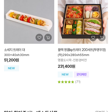
소세지 트레이 대
블랙 명품kp트레이 200세트(투명뚜껑)
300x40xh30mm
(하)290x280xh55mm
51,200원
명품도시락-친환경버전
231,400원
(71)