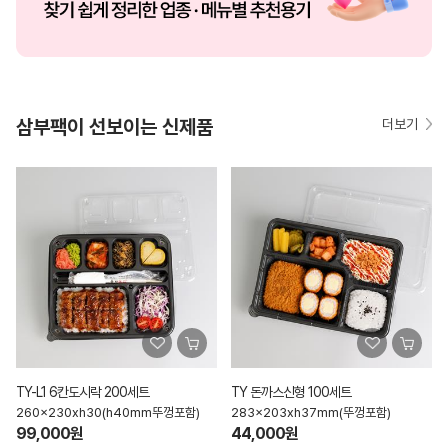
삼부팩이 선보이는 신제품
더보기
TY-L1 6칸도시락 200세트
TY 돈까스신형 100세트
260x230xh30(h40mm뚜껑포함)
283x203xh37mm(뚜껑포함)
99,000원
44,000원