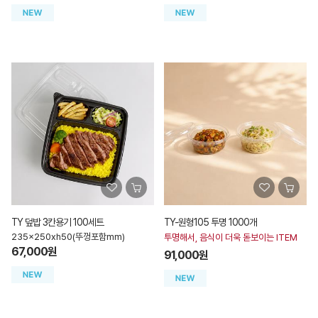
TY 덮밥 3칸용기 100세트
TY-원형105 투명 1000개
235x250xh50(뚜껑포함mm)
투명해서, 음식이 더욱 돋보이는 ITEM
67,000원
91,000원