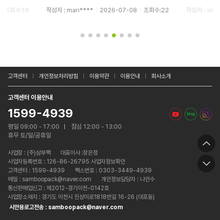
선물하기에 너
조회수:22
작성자 : viol****
2026-07-03
조회수:28
작성자 : ggg
고객센터
개인정보처리방침
이용약관
이용안내
회사소개
고객센터 이용안내
1599-4939
평일 09:00 - 17:00
점심 12:00 - 13:00
휴무 토/일/공휴일
사업장 :
(주)삼부팩
대표이사 :장은정
사업자등록번호 : 126-86-26795 사업자정보확인
고객센터 : 1599-4939
팩스번호 : 0303-3449-4939
메일 : samboopack@naver.com
개인정보담당자 : 나인수
통신판매업신고 : 제2012-경기이천-0142호
사업장소재지 : 경기도 이천시 진상미로1818번길 16-26 (대포동)
시안용로고전송 : samboopack@naver.com