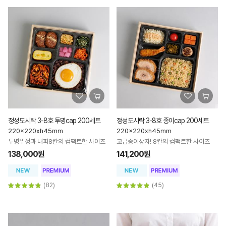
정성도시락 3-8호 투명cap 200세트
정성도시락 3-8호 종이cap 200세트
220x220xh45mm
220x220xh45mm
투명뚜껑과 내피8칸의 컴팩트한 사이즈
고급종이상자! 8칸의 컴팩트한 사이즈
138,000원
141,200원
(82)
(45)