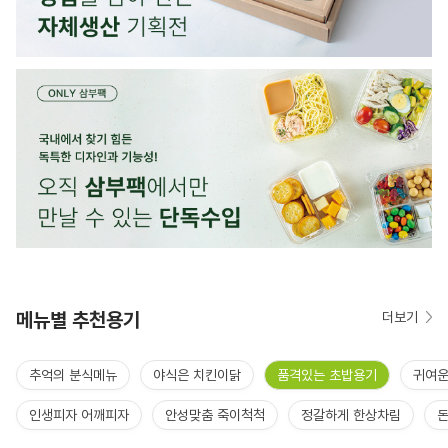
메뉴별 추천용기
더보기
추억의 분식메뉴
야식은 치킨이닭
품격있는 초밥용기
귀여운
인생피자 어깨피자
안성맞춤 죽이척척
정갈하게 한상차림