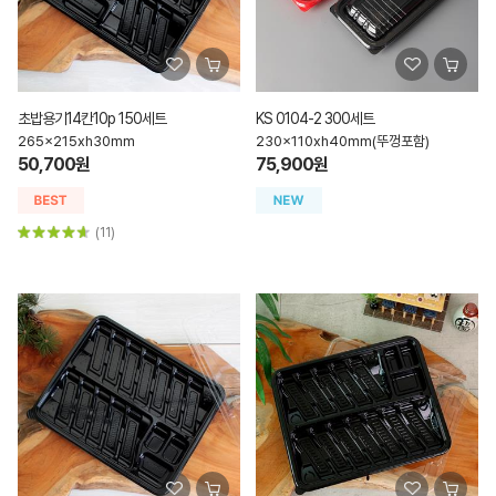
초밥용기14칸10p 150세트
KS 0104-2 300세트
265x215xh30mm
230x110xh40mm(뚜껑포함)
50,700원
75,900원
(11)