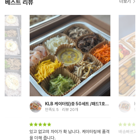
베스트 리뷰
더보기
KLB 케이터링)중 50세트 /패드1호별매
KLB 케이터링)대 50세트 /패드3호별매
파
만족도
4.9
리뷰
145
개
만
이터링에 품격
배송빠르고 튼튼하고 좋아요
좋은제품 구
있는 선물을 해드렸습