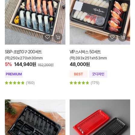
SBP-초밥10구 200세트
VIP스시박스 50세트
(하)250x270xh30mm
(하)393x251xh53mm
5%
144,940원
48,000원
152,200원
(160)
(175)