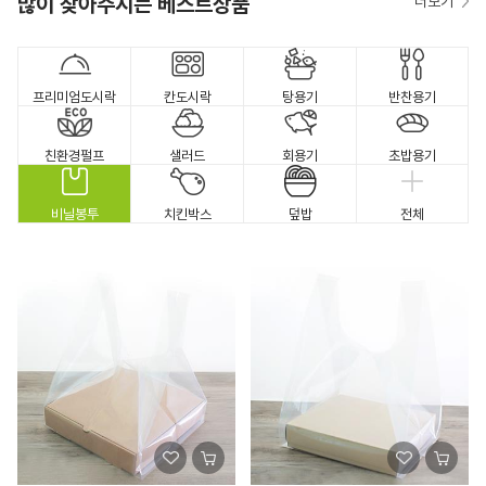
많이 찾아주시는 베스트상품
더보기
프리미엄도시락
칸도시락
탕용기
반찬용기
친환경펄프
샐러드
회용기
초밥용기
비닐봉투
치킨박스
덮밥
전체