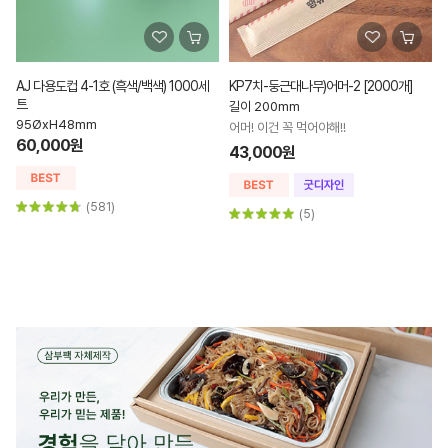
KP7치-둥근대나무)어머-2 [2000개]
HND315봉투 1000장
길이 200mm
315x200mm 이하 포장
어머! 이건 꼭 먹어야해!!
베스트셀러! 인기좋은 쇼핑봉투
43,000원
70,000원
(5)
(466)