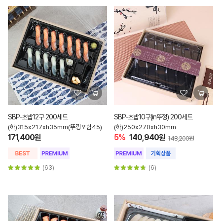
SBP-초밥12구 200세트
SBP-초밥10구(in뚜껑) 200세트
(하)315x217xh35mm(뚜껑포함45)
(하)250x270xh30mm
171,400원
5%
140,940원
148,200원
(63)
(6)