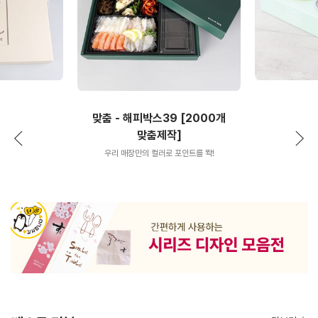
맞춤 - 해피박스39 [2000개
맞춤제작]
우리 매장만의 컬러로 포인트를 똭!