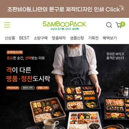
0
신상품
BEST
소량구매
맞춤제작
샘플신청
기획전
혜택보기