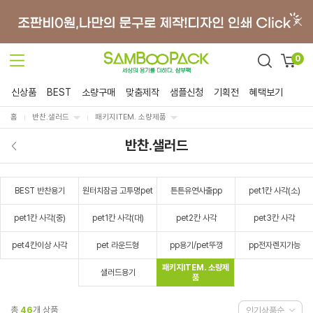
0
신상품
BEST
소량구매
맞춤제작
샘플신청
기획전
혜택보기
홈
반찬.샐러드
패키지ITEM. 소량제품
반찬.샐러드
BEST 반찬용기
원터치잠금 고투명pet
튼튼유연사출pp
pet1칸 사각(소)
pet1칸 사각(중)
pet1칸 사각(대)
pet2칸 사각
pet3칸 사각
pet4칸이상 사각
pet 라운드형
pp용기/pet뚜껑
pp전자렌지가능
패키지ITEM. 소량제
샐러드용기
품
총
46
개 상품