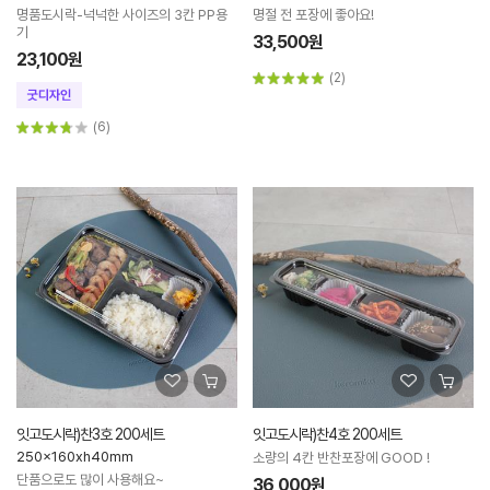
명품도시락-넉넉한 사이즈의 3칸 PP용
명절 전 포장에 좋아요!
기
33,500원
23,100원
(2)
(6)
잇고도시락)찬3호 200세트
잇고도시락)찬4호 200세트
250x160xh40mm
소량의 4칸 반찬포장에 GOOD !
단품으로도 많이 사용해요~
36,000원