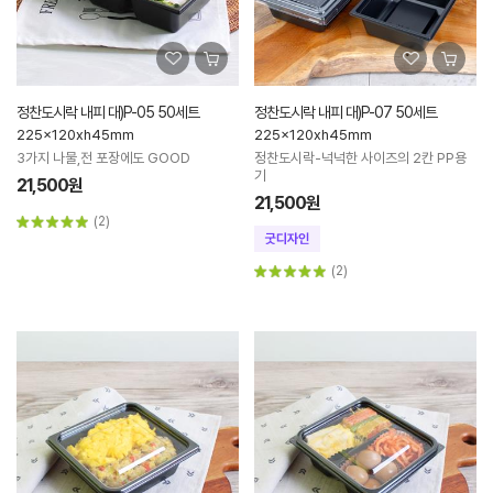
정찬도시락 내피 대)P-05 50세트
정찬도시락 내피 대)P-07 50세트
225x120xh45mm
225x120xh45mm
3가지 나물,전 포장에도 GOOD
정찬도시락-넉넉한 사이즈의 2칸 PP용
기
21,500원
21,500원
(2)
(2)