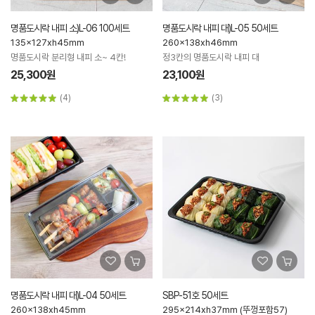
명품도시락 내피 소)L-06 100세트
명품도시락 내피 대)L-05 50세트
135x127xh45mm
260x138xh46mm
명품도시락 분리형 내피 소~ 4칸!
정3칸의 명품도시락 내피 대
25,300원
23,100원
(4)
(3)
명품도시락 내피 대)L-04 50세트
SBP-51호 50세트
260x138xh45mm
295x214xh37mm (뚜껑포함57)