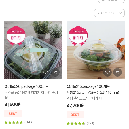
샐러드026.package 100세트
샐러드215.package 100세트
지름215x높이75(뚜껑포함110mm)
소스를 품은 용기!! 패키지 하나면 준비
끝!
원형샐러드도시락패키지!
31,500원
47,700원
(344)
(191)