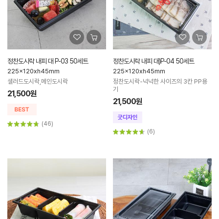
정찬도시락 내피 대 P-03 50세트
정찬도시락 내피 대)P-04 50세트
225x120xh45mm
225x120xh45mm
샐러드도시락,메인도시락
정찬도시락-넉넉한 사이즈의 3칸 PP용
기
21,500원
21,500원
(46)
(6)