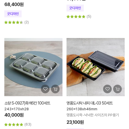
68,400원
(5)
(2)
소량 S-0927)흑색6칸 100세트
명품도시락 내피 대L-03 50세트
243x170xh28
260x138xh46mm
40,000원
명품도시락-넉넉한 사이즈의 PP용기
23,100원
(63)