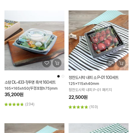
정찬도시락 내피 소 P-01 100세트
소량 DL-433-1)투명 흑색 160세트
125x115xh40mm
165x165xh50(뚜껑포함h75)mm
정찬도시락 내피 P-01 패키지
35,200원
22,500원
(234)
(103)