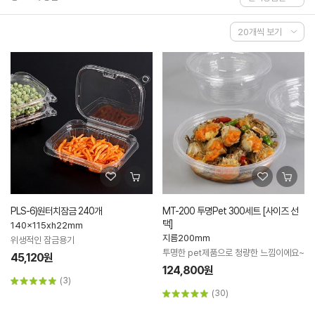
PLS-6)원터치잠금 240개
MT-200 투명Pet 300세트 [사이즈 선
택]
140x115xh22mm
지름200mm
위생적인 잠금용기
투명한 pet제품으로 청량한 느낌이에요~
45,120원
124,800원
(3)
(30)