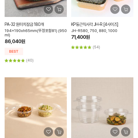
PA-32 원터치잠금 180개
KP둥근직사각 JH-R [4사이즈]
194x190xh65mm(뚜껑포함81) (950
JH-R580, 750, 880, 1000
ml)
71,400원
86,040원
(54)
(40)