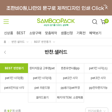
0
신상품
BEST
소량구매
맞춤제작
샘플신청
기획전
혜택보기
홈
반찬.샐러드
BEST 반찬용기
반찬.샐러드
BEST 반찬용기
원터치잠금 고투명pet
튼튼유연사출pp
pet1칸 사각(소)
pet1칸 사각(중)
pet1칸 사각(대)
pet2칸 사각
pet3칸 사각
pet4칸이상 사각
pet 라운드형
pp용기/pet뚜껑
pp전자렌지가능
샐러드용기
패키지ITEM. 소량제품
총
97
개 상품