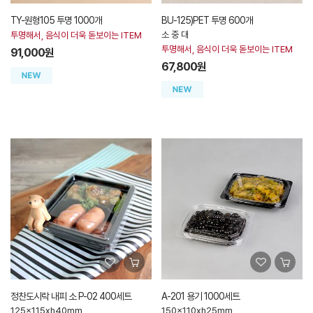
TY-원형105 투명 1000개
BU-125)PET 투명 600개
소 중 대
투명해서, 음식이 더욱 돋보이는 ITEM
투명해서, 음식이 더욱 돋보이는 ITEM
91,000원
67,800원
정찬도시락 내피 소 P-02 400세트
A-201 용기 1000세트
125x115xh40mm
150x110xh25mm