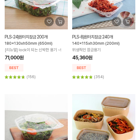
PLS-24)원터치잠금 200개
PLS-8)원터치잠금 240개
180x130xh50mm (650ml)
140x115xh30mm (200ml)
[리뉴얼] lock이 되는 신박한 용기 ~!
위생적인 잠금용기
71,000원
45,360원
(156)
(354)