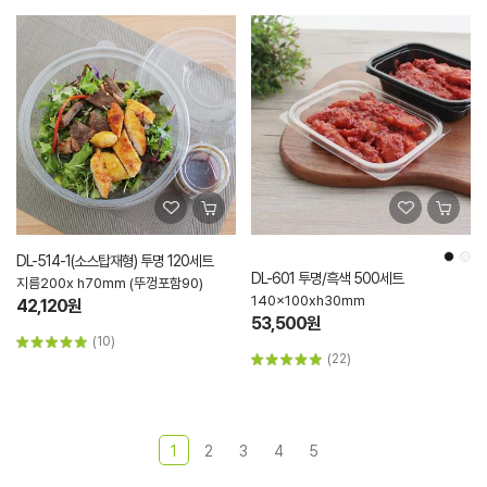
DL-514-1(소스탑재형) 투명 120세트
DL-601 투명/흑색 500세트
지름200x h70mm (뚜껑포함90)
140x100xh30mm
42,120원
53,500원
(10)
(22)
1
2
3
4
5