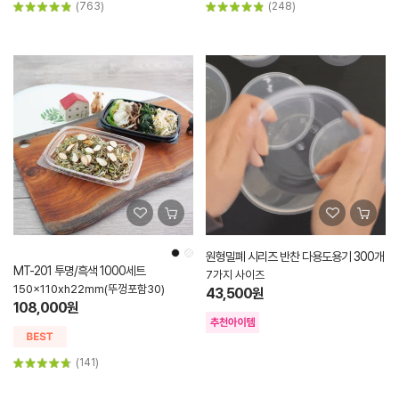
(763)
(248)
원형밀폐 시리즈 반찬 다용도용기 300개
MT-201 투명/흑색 1000세트
7가지 사이즈
150x110xh22mm(뚜껑포함30)
43,500원
108,000원
(141)