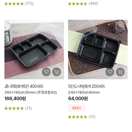
(170)
(489)
JB-318)흑색5칸 400세트
5칸도시락)흑색 200세트
260x195xh35mm (뚜껑포함40)
240x180xh40mm
166,400원
64,000원
(25)
(32)