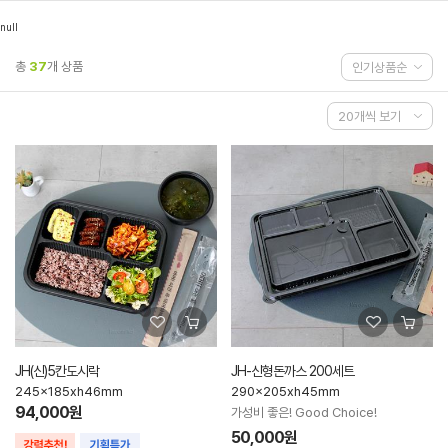
null
총
37
개 상품
JH(신)5칸도시락
JH-신형돈까스 200세트
245x185xh46mm
290x205xh45mm
94,000원
가성비 좋은! Good Choice!
50,000원