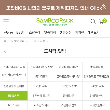
0
신상품
BEST
소량구매
맞춤제작
샘플신청
기획전
혜택보기
홈
도시락.덮밥
5칸도시락
도시락.덮밥
프리미엄명품도시락
프리미엄정찬도시락
케이터링파티박스
★홈파티팩
정식.정성.한식.푸드박
종이컵용기
크라프트종이사각용기
친환경펄프 뚜껑세트형
스
친환경펄프 일체형
2단도시락
1~2칸 도시락
3~4칸도시락
5칸도시락
6칸이상 도시락
종이도시락
김밥/유산지
우드도시락
★소량 도시락
쇼핑봉투.잡화
도시락맞춤제작