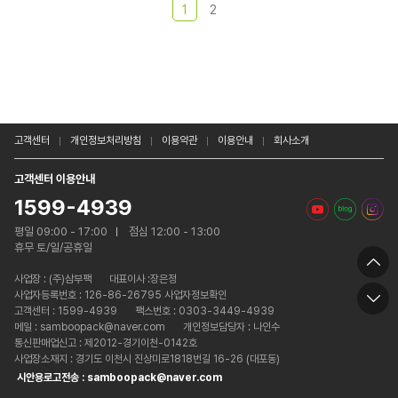
1
2
고객센터
개인정보처리방침
이용약관
이용안내
회사소개
고객센터 이용안내
1599-4939
평일 09:00 - 17:00
점심 12:00 - 13:00
휴무 토/일/공휴일
사업장 :
(주)삼부팩
대표이사 :장은정
사업자등록번호 : 126-86-26795 사업자정보확인
고객센터 : 1599-4939
팩스번호 : 0303-3449-4939
메일 : samboopack@naver.com
개인정보담당자 : 나인수
통신판매업신고 : 제2012-경기이천-0142호
사업장소재지 : 경기도 이천시 진상미로1818번길 16-26 (대포동)
시안용로고전송 : samboopack@naver.com