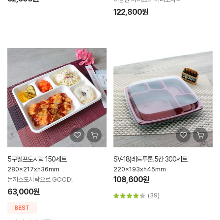
122,800원
5구펄프도시락 150세트
SV-18)레드투톤.5칸 300세트
280x217xh36mm
220x193xh45mm
108,600원
돈까스도시락으로 GOOD!
63,000원
(39)