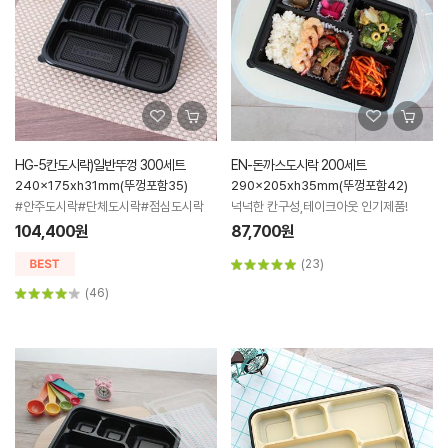
HG-5칸도시락)일반뚜껑 300세트
EN-돈까스도시락 200세트
240x175xh31mm(뚜껑포함35)
290x205xh35mm(뚜껑포함42)
#안주도시락#단체도시락#점심도시락
넉넉한 칸구성,테이크아웃 인기제품!
104,400원
87,700원
(23)
(46)