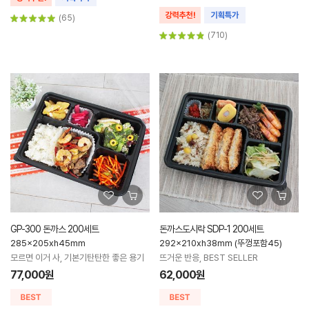
(65)
(710)
GP-300 돈까스 200세트
돈까스도시락 SDP-1 200세트
285x205xh45mm
292x210xh38mm (뚜껑포함45)
모르면 이거 사, 기본기탄탄한 좋은 용기
뜨거운 반응, BEST SELLER
77,000원
62,000원