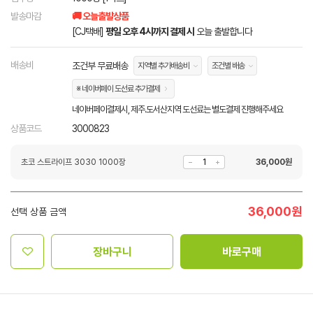
발송마감
🚚 오늘출발상품
[CJ택배]
평일 오후 4시까지 결제 시
오늘 출발합니다
배송비
조건부 무료배송
지역별 추가배송비
조건별 배송
※ 네이버페이 도선료 추가결제
네이버페이결제시, 제주.도서산지역 도선료는 별도결제 진행해주세요
상품코드
3000823
초코 스트라이프 3030 1000장
36,000
원
36,000
원
선택 상품 금액
장바구니
바로구매