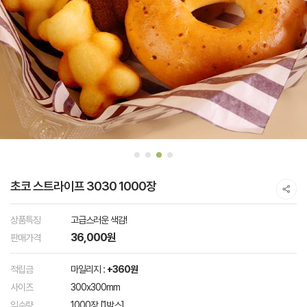
초코 스트라이프 3030 1000장
상품특징
고급스러운 색감!
36,000원
판매가격
적립금
마일리지 :
+360원
사이즈
300x300mm
입수량
1000장 [1박스]