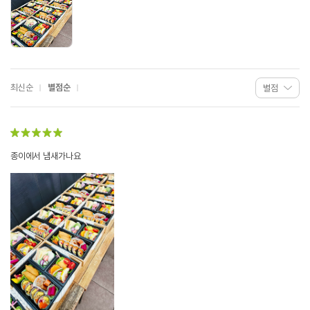
최신순
별점순
종이에서 냄새가나요