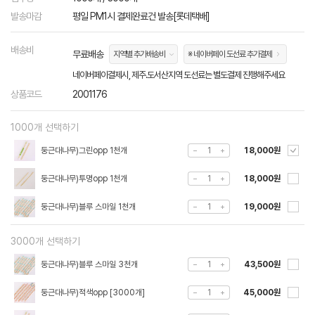
발송마감
평일 PM1시 결제완료건 발송[롯데택배]
배송비
무료배송
지역별 추가배송비
※ 네이버페이 도선료 추가결제
네이버페이결제시, 제주.도서산지역 도선료는 별도결제 진행해주세요
상품코드
2001176
1000개 선택하기
둥근대나무)그린opp 1천개
18,000원
둥근대나무)투명opp 1천개
18,000원
둥근대나무)블루 스마일 1천개
19,000원
3000개 선택하기
둥근대나무)블루 스마일 3천개
43,500원
둥근대나무)적색opp [3000개]
45,000원