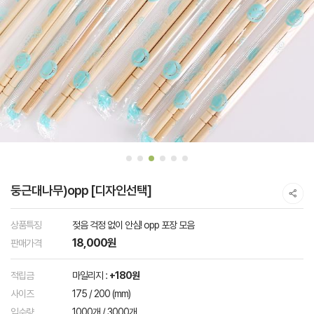
둥근대나무)opp [디자인선택]
상품특징
젖음 걱정 없이 안심! opp 포장 모음
18,000원
판매가격
적립금
마일리지 :
+180원
사이즈
175 / 200 (mm)
입수량
1000개 / 3000개