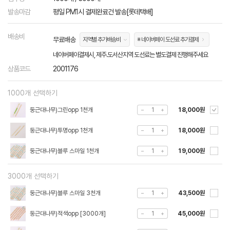
발송마감
평일 PM1시 결제완료건 발송[롯데택배]
배송비
무료배송
지역별 추가배송비
※ 네이버페이 도선료 추가결제
네이버페이결제시, 제주.도서산지역 도선료는 별도결제 진행해주세요
상품코드
2001176
1000개 선택하기
둥근대나무)그린opp 1천개
18,000원
둥근대나무)투명opp 1천개
18,000원
둥근대나무)블루 스마일 1천개
19,000원
3000개 선택하기
둥근대나무)블루 스마일 3천개
43,500원
둥근대나무)적색opp [3000개]
45,000원