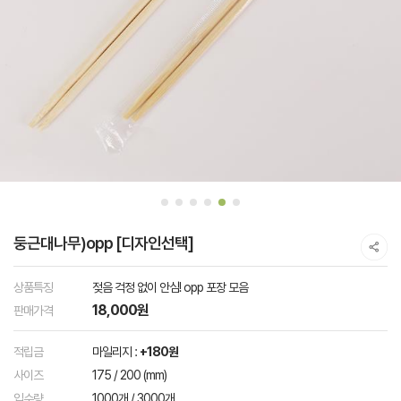
둥근대나무)opp [디자인선택]
상품특징
젖음 걱정 없이 안심! opp 포장 모음
18,000원
판매가격
적립금
마일리지 :
+180원
사이즈
175 / 200 (mm)
입수량
1000개 / 3000개