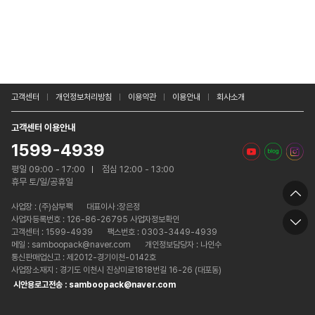
고객센터
개인정보처리방침
이용약관
이용안내
회사소개
고객센터 이용안내
1599-4939
평일 09:00 - 17:00
점심 12:00 - 13:00
휴무 토/일/공휴일
사업장 :
(주)삼부팩
대표이사 :장은정
사업자등록번호 : 126-86-26795 사업자정보확인
고객센터 : 1599-4939
팩스번호 : 0303-3449-4939
메일 : samboopack@naver.com
개인정보담당자 : 나인수
통신판매업신고 : 제2012-경기이천-0142호
사업장소재지 : 경기도 이천시 진상미로1818번길 16-26 (대포동)
시안용로고전송 : samboopack@naver.com