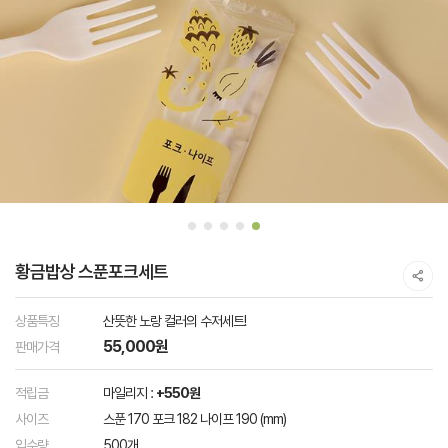
황금밥상 스푼포크세트
상품특징
산뜻한 노랑 컬러의 수저세트!
55,000원
판매가격
적립금
마일리지 :
+550원
사이즈
스푼 170 포크 182 나이프 190 (mm)
입수량
500개