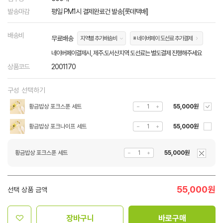
발송마감
평일 PM1시 결제완료건 발송[롯데택배]
배송비
무료배송
지역별 추가배송비
※ 네이버페이 도선료 추가결제
네이버페이결제시, 제주.도서산지역 도선료는 별도결제 진행해주세요
상품코드
2001170
구성 선택하기
황금밥상 포크스푼 세트
55,000원
황금밥상 포크나이프 세트
55,000원
황금밥상 포크스푼 세트
55,000원
55,000
원
선택 상품 금액
장바구니
바로구매