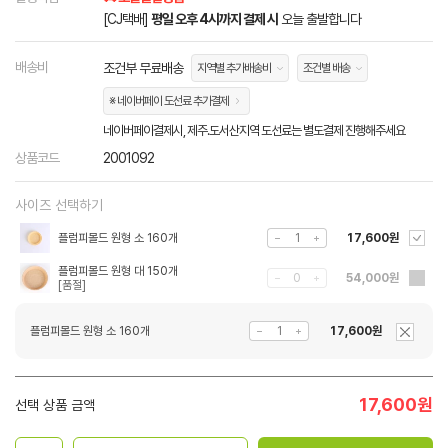
[CJ택배]
평일 오후 4시까지 결제 시
오늘 출발합니다
배송비
조건부 무료배송
지역별 추가배송비
조건별 배송
※ 네이버페이 도선료 추가결제
네이버페이결제시, 제주.도서산지역 도선료는 별도결제 진행해주세요
상품코드
2001092
사이즈 선택하기
플럼피몰드 원형 소 160개
17,600원
플럼피몰드 원형 대 150개
54,000원
플럼피몰드 원형 소 160개
17,600원
17,600
원
선택 상품 금액