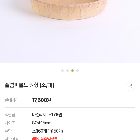
플럼피몰드 원형 [소/대]
17,600원
판매가격
적립금
마일리지 :
+176원
사이즈
80xh15mm
수량
소(160개)대(150개)
발송마감
🚚 오늘출발상품