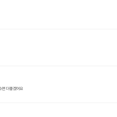
티슈면 더좋겠어요