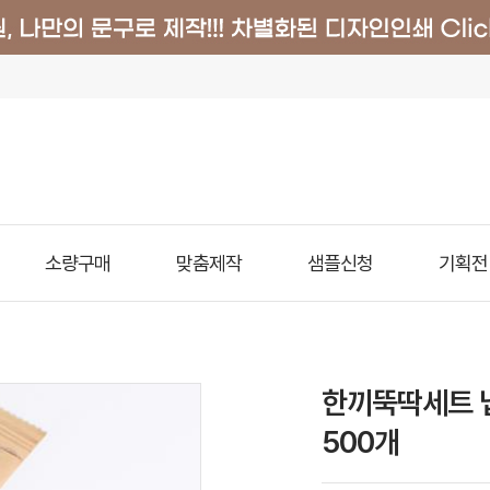
소량구매
맞춤제작
샘플신청
기획전
한끼뚝딱세트 
500개