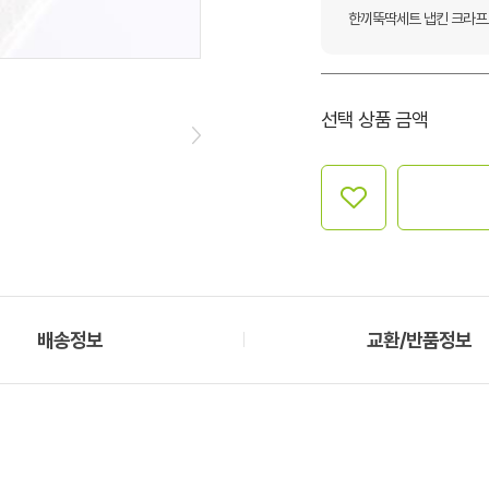
한끼뚝딱세트 냅킨 크라프
선택 상품 금액
배송정보
교환/반품정보