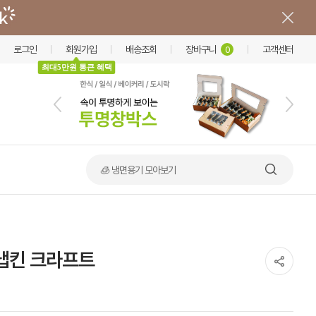
로그인
회원가입
배송조회
장바구니
고객센터
0
최대5만원 통큰 혜택
🍲 덮밥·비빔밥 가마솥용기
냅킨 크라프트