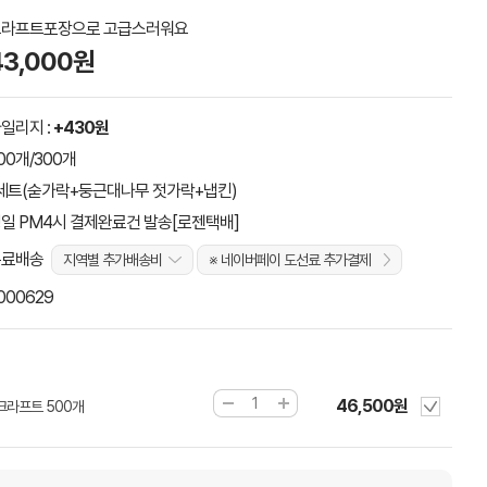
크라프트포장으로 고급스러워요
43,000원
일리지 :
+430원
00개/300개
세트(숟가락+둥근대나무 젓가락+냅킨)
일 PM4시 결제완료건 발송[로젠택배]
무료배송
지역별 추가배송비
※ 네이버페이 도선료 추가결제
000629
46,500원
크라프트 500개