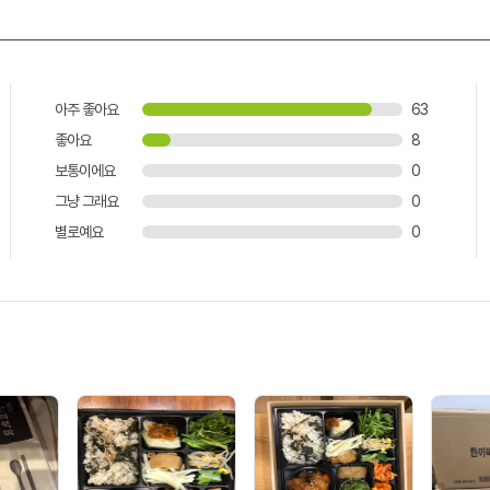
아주 좋아요
63
좋아요
8
보통이에요
0
그냥 그래요
0
별로예요
0