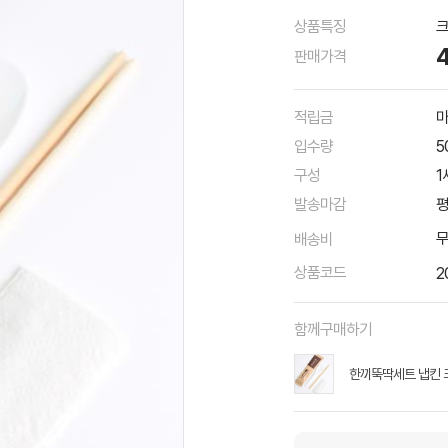
상품특징
판매가격
적립금
마
입수량
5
구성
1
발송마감
평
배송비
상품코드
2
함께구매하기
한끼뚝딱세트 냅킨 