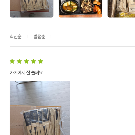
최신순
별점순
가게에서 잘 쓸께요