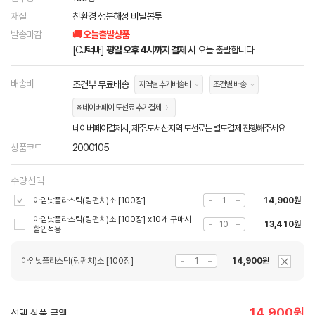
재질
친환경 생분해성 비닐봉투
발송마감
🚚 오늘출발상품
[CJ택배]
평일 오후 4시까지 결제 시
오늘 출발합니다
배송비
조건부 무료배송
지역별 추가배송비
조건별 배송
※ 네이버페이 도선료 추가결제
네이버페이결제시, 제주.도서산지역 도선료는 별도결제 진행해주세요
상품코드
2000105
수량선택
아임낫플라스틱(링펀치)소 [100장]
14,900원
아임낫플라스틱(링펀치)소 [100장] x10개 구매시
13,410원
할인적용
아임낫플라스틱(링펀치)소 [100장]
14,900원
14,900
원
선택 상품 금액