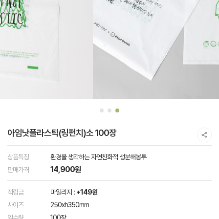
아임낫플라스틱(링펀치)소 100장
상품특징
환경을 생각하는 자연친화적 생분해봉투
14,900원
판매가격
적립금
마일리지 :
+149원
사이즈
250xh350mm
입수량
100장