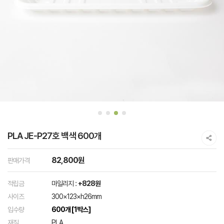
PLA JE-P27호 백색 600개
82,800원
판매가격
적립금
마일리지 :
+828원
사이즈
300×123×h26mm
입수량
600개 [1박스]
재질
PLA