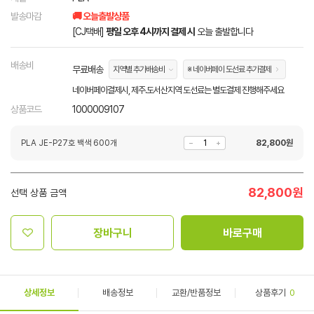
발송마감
🚚 오늘출발상품
[CJ택배]
평일 오후 4시까지 결제 시
오늘 출발합니다
배송비
무료배송
지역별 추가배송비
※ 네이버페이 도선료 추가결제
네이버페이결제시, 제주.도서산지역 도선료는 별도결제 진행해주세요
상품코드
1000009107
PLA JE-P27호 백색 600개
82,800
원
82,800
원
선택 상품 금액
장바구니
바로구매
상세정보
배송정보
교환/반품정보
상품후기
0