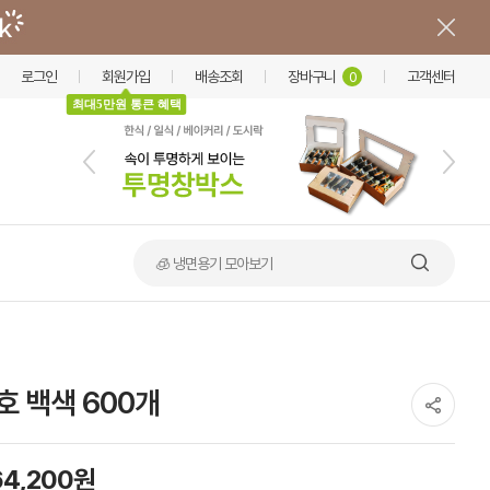
로그인
회원가입
배송조회
장바구니
고객센터
0
최대5만원 통큰 혜택
🧊 냉면용기 모아보기
8호 백색 600개
64,200원