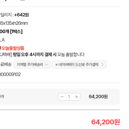
일리지 :
+642원
85x135xh26mm
00개 [1박스]
LA
 오늘출발상품
CJ택배]
평일 오후 4시까지 결제 시
오늘 출발합니다
무료배송
지역별 추가배송비
※ 네이버페이 도선료 추가결제
000009102
64,200
원
0개
64,200
원