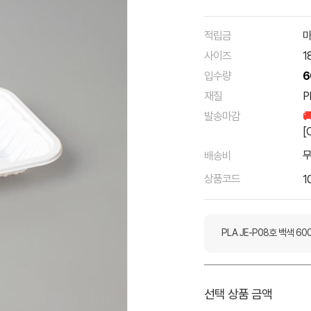
적립금
마
사이즈
1
입수량
6
재질
P
발송마감

[
배송비
상품코드
1
PLA JE-P08호 백색 60
선택 상품 금액