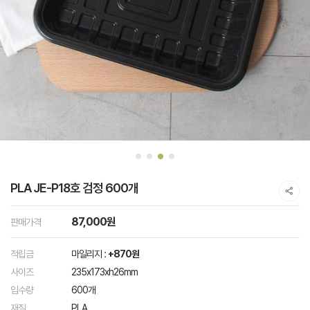
PLA JE-P18호 검정 600개
87,000원
판매가격
적립금
마일리지 :
+870원
사이즈
235x173xh26mm
입수량
600개
재질
PLA