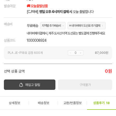
발송마감
🚚 오늘출발상품
[CJ택배]
평일 오후 4시까지 결제 시
오늘 출발합니다
배송비
무료배송
지역별 추가배송비
※ 네이버페이 도선료 추가결제
네이버페이결제시, 제주.도서산지역 도선료는 별도결제 진행해주세요
상품코드
1000008924
PLA JE-P18호 검정 600개
87,000
원
0
원
선택 상품 금액
재입고 알림
구매불가
상세정보
배송정보
교환/반품정보
상품후기
18