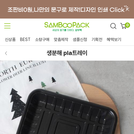
0
신상품
BEST
소량구매
맞춤제작
샘플신청
기획전
혜택보기
생분해 pla트레이