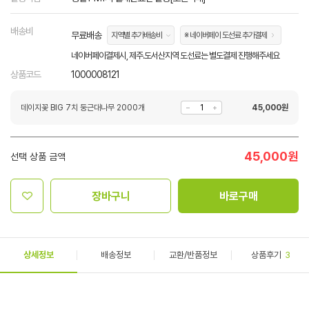
배송비
무료배송
지역별 추가배송비
※ 네이버페이 도선료 추가결제
네이버페이결제시, 제주.도서산지역 도선료는 별도결제 진행해주세요
상품코드
1000008121
데이지꽃 BIG 7치 둥근대나무 2000개
45,000
원
45,000
원
선택 상품 금액
장바구니
바로구매
상세정보
배송정보
교환/반품정보
상품후기
3