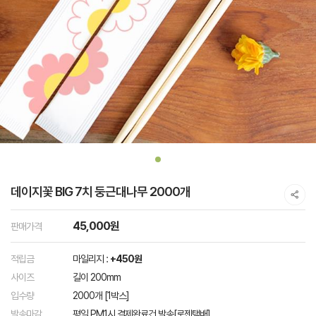
데이지꽃 BIG 7치 둥근대나무 2000개
45,000원
판매가격
적립금
마일리지 :
+450원
사이즈
길이 200mm
입수량
2000개 [1박스]
발송마감
평일 PM1시 결제완료건 발송[로젠택배]