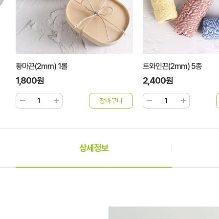
트와인끈(2mm) 5종
땡큐 면 레터링 리본끈(20
2,400원
4,500원
상세정보