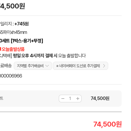
74,500원
일리지 :
+745원
55파이xh45mm
0세트 [1박스-용기+뚜껑]
 오늘출발상품
CJ택배]
평일 오후 4시까지 결제 시
오늘 출발합니다
무료배송
지역별 추가배송비
※ 네이버페이 도선료 추가결제
000006966
74,500
원
세트
74,500
원