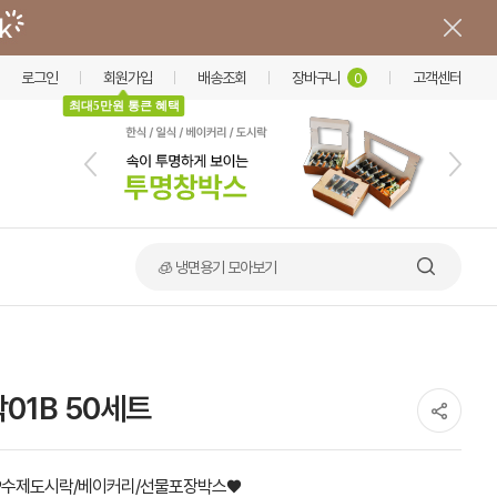
로그인
회원가입
배송조회
장바구니
고객센터
0
최대5만원 통큰 혜택
🍲 덮밥·비빔밥 가마솥용기
01B 50세트
♥수제도시락/베이커리/선물포장박스♥