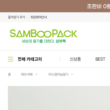
즐겨찾기 추가
회원혜택안내
신상품
BEST
홈
제과.카페
우드/알미늄용기