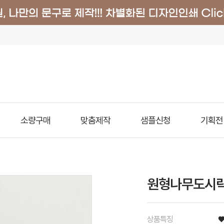
소량구매
맞춤제작
샘플신청
기획전
원형나무도시락
상품특징