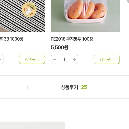
봉투 100장
행태그 감사합니다 3종 50개
황
2,900원
1
상품후기
25