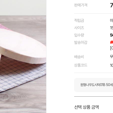
판매가격
적립금
마
사이즈
1
입수량
5
발송마감

[
배송비
상품코드
1
원형나무도시락01B 50
선택 상품 금액