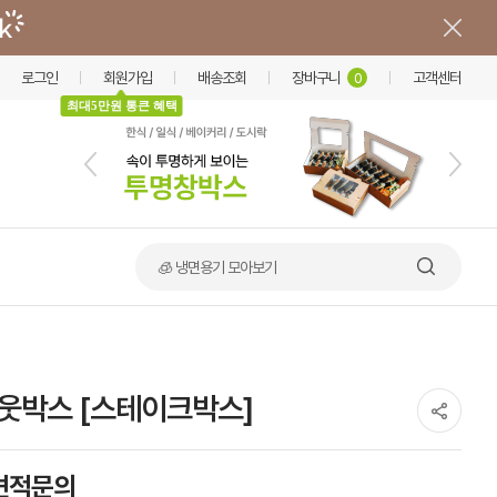
로그인
회원가입
배송조회
장바구니
고객센터
0
최대5만원 통큰 혜택
🧊 냉면용기 모아보기
웃박스 [스테이크박스]
견적문의