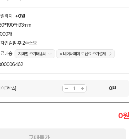
일리지 :
+0원
30*190*h93mm
,000개
자인컴펌 후 2주소요
무료배송
지역별 추가배송비
※ 네이버페이 도선료 추가결제
000006462
0
원
테이크박스]
0
원
구매불가