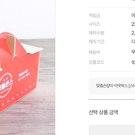
적립금
마
사이즈
2
제작수량
2
제작기간
디
배송비
상품코드
1
맞춤손잡이-아웃박스 [스
선택 상품 금액