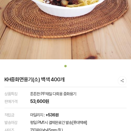
KH중화면용기(소) 백색 400개
상품특징
튼튼한 PP재질 다회용 중화용기
53,600원
판매가격
적립금
마일리지 :
+536원
발송마감
평일 PM1시 결제완료건 발송[롯데택배]
사이즈
210파이xh45mm (1L)