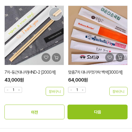
7치-둥근대나무)HND-2 [2000개]
맞춤7치 대나무젓가락 백색[3000개]
43,000원
64,000원