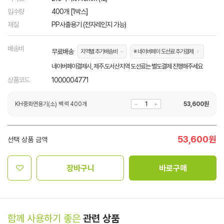
입수량
400개 [1박스]
재질
PP사출용기 (전자레인지 가능)
배송비
무료배송
지역별 추가배송비
※ 네이버페이 도선료 추가결제
네이버페이결제시, 제주.도서산지역 도선료는 별도결제 진행해주세요
상품코드
1000004771
KH중화면용기(소) 백색 400개
53,600
원
53,600
원
선택 상품 금액
장바구니
바로구매
함께 사용하기 좋은
관련 상품