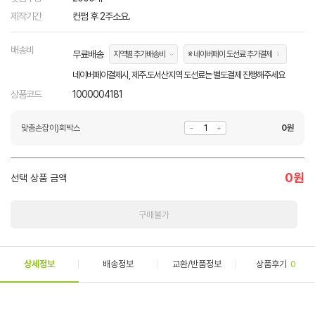
제작기간
컨펌 후 2주소요.
배송비
무료배송
지역별 추가배송비
※ 네이버페이 도선료 추가결제
네이버페이결제시, 제주.도서산지역 도선료는 별도결제 진행해주세요
상품코드
1000004181
맞춤손잡이)회박스
0
원
0
원
선택 상품 금액
구매불가
상세정보
배송정보
교환/반품정보
상품후기
0