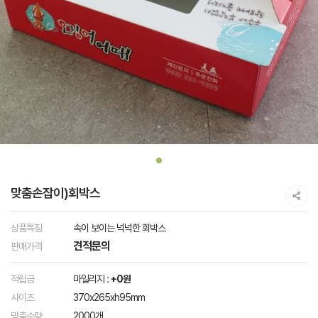
맞춤손잡이)회박스
상품특징
속이 보이는 넉넉한 회박스
견적문의
판매가격
적립금
마일리지 :
+0원
사이즈
370x265xh95mm
맞춤수량
2000개