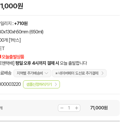
71,000원
일리지 :
+710원
80x130xh50mm (650ml)
00개 [1박스]
ET
 오늘출발상품
로젠택배]
평일 오후 4시까지 결제 시
오늘 출발합니다
무료배송
지역별 추가배송비
※ 네이버페이 도선료 추가결제
000003220
샘플신청하러가기
71,000
원
개