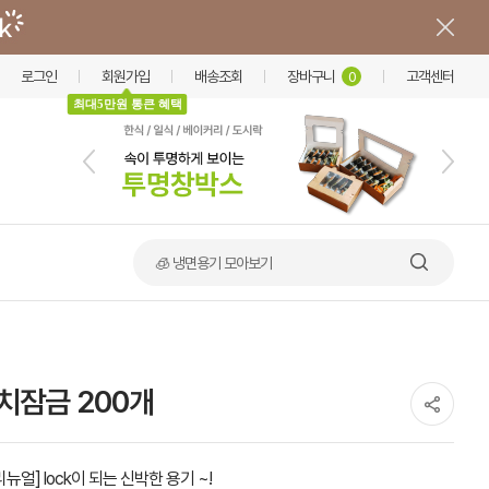
로그인
회원가입
배송조회
장바구니
고객센터
0
최대5만원 통큰 혜택
🧊 냉면용기 모아보기
터치잠금 200개
리뉴얼] lock이 되는 신박한 용기 ~!