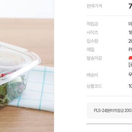
판매가격
적립금
마
사이즈
1
입수량
2
재질
P
발송마감

[
배송비
상품코드
1
PLS-24)원터치잠금 200