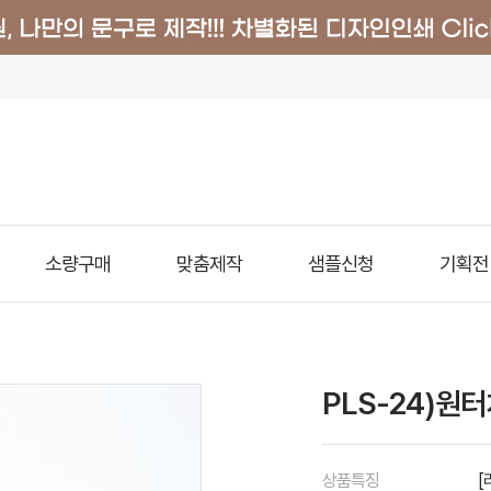
소량구매
맞춤제작
샘플신청
기획전
PLS-24)원
상품특징
[