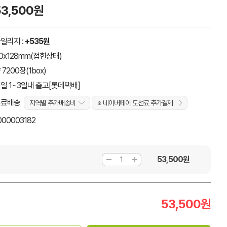
53,500원
일리지 :
+535원
0x128mm(접힌상태)
 7200장(1box)
일 1~3일내 출고[롯데택배]
무료배송
지역별 추가배송비
※ 네이버페이 도선료 추가결제
000003182
53,500
원
53,500
원