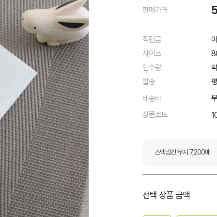
판매가격
적립금
마
사이즈
8
입수량
약
발송
평
배송비
상품코드
1
스낵냅킨 무지 7,200매
선택 상품 금액