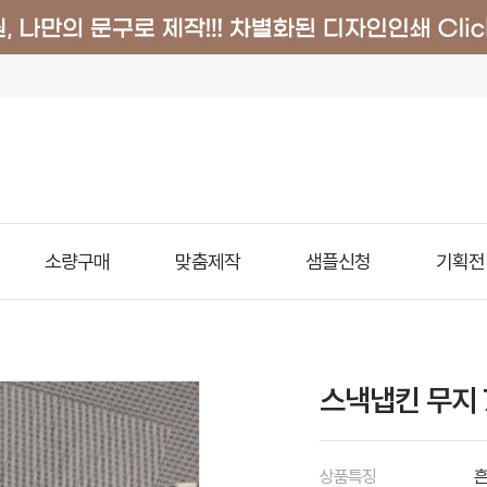
소량구매
맞춤제작
샘플신청
기획전
스낵냅킨 무지 
상품특징
흔