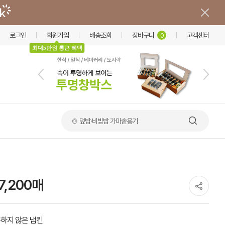
로그인
회원가입
배송조회
장바구니
고객센터
0
최대5만원 통큰 혜택
🍲 덮밥·비빔밥 가마솥용기
7,200매
하지 않은 냅킨