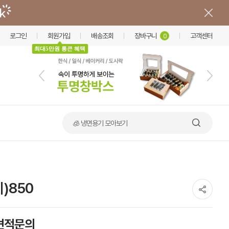
로그인
회원가입
배송조회
장바구니
고객센터
0
최대5만원 통큰 혜택
🧊 냉면용기 모아보기
)850
견적문의