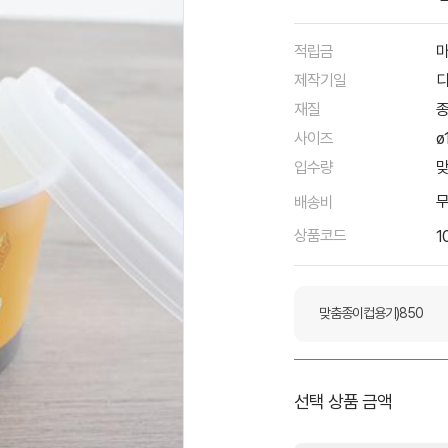
적립금
마
제작기일
디
재질
종
사이즈
ø
입수량
맞
배송비
상품코드
1
맞춤종이컵용기)850
선택 상품 금액