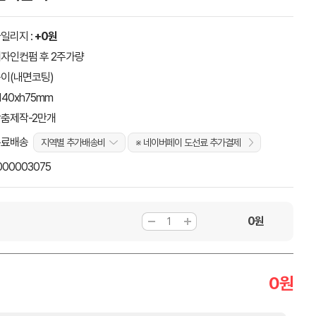
일리지 :
+0원
자인컨펌 후 2주가량
이(내면코팅)
140xh75mm
춤제작-2만개
무료배송
지역별 추가배송비
※ 네이버페이 도선료 추가결제
000003075
0
원
0
원