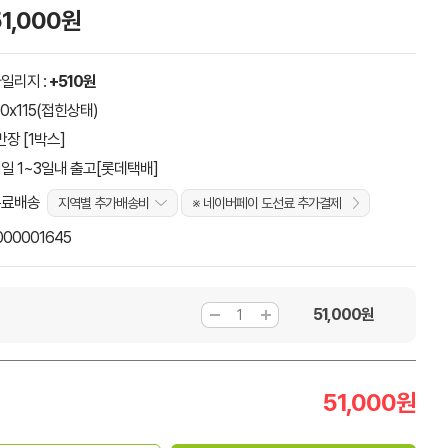
51,000원
일리지 :
+510원
10x115(접힌상태)
만장 [1박스]
일 1~3일내 출고[롯데택배]
무료배송
지역별 추가배송비
※ 네이버페이 도선료 추가결제
000001645
51,000
원
51,000
원