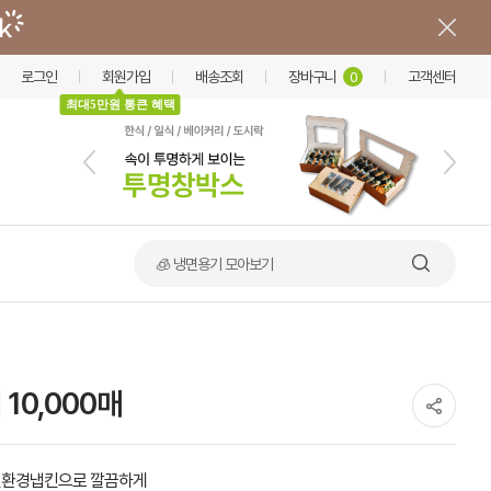
로그인
회원가입
배송조회
장바구니
고객센터
0
최대5만원 통큰 혜택
🍲 덮밥·비빔밥 가마솥용기
10,000매
친환경냅킨으로 깔끔하게