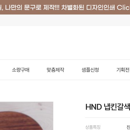
소량구매
맞춤제작
샘플신청
기획전
HND 냅킨갈색 
상품특징