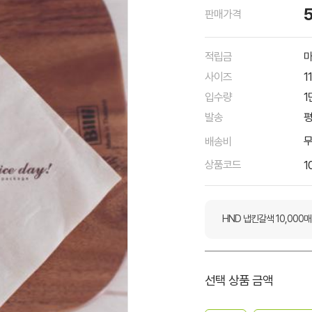
판매가격
적립금
마
사이즈
1
입수량
1
발송
평
배송비
상품코드
1
HND 냅킨갈색 10,000매
선택 상품 금액