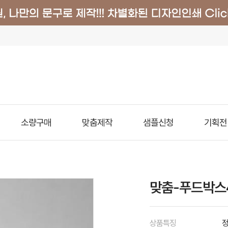
소량구매
맞춤제작
샘플신청
기획전
맞춤-푸드박스4
상품특징
정