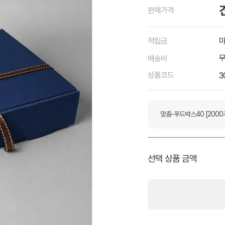
판매가격
적립금
마
배송비
상품코드
3
맞춤-푸드박스40 [2000
선택 상품 금액