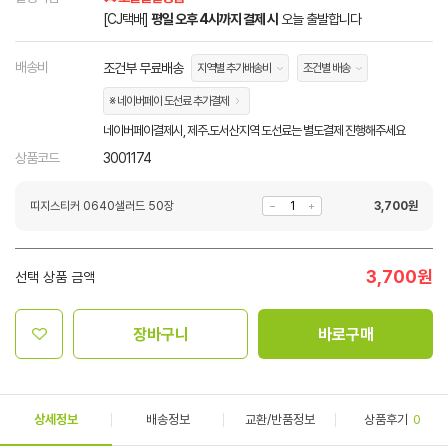
[CJ택배]
평일 오후 4시까지 결제 시
오늘 출발합니다
배송비
조건부 무료배송
지역별 추가배송비
조건별 배송
※ 네이버페이 도선료 추가결제
네이버페이결제시, 제주.도서산지역 도선료는 별도결제 진행해주세요
상품코드
3001174
띠지스티커 0640샐러드 50장
3,700
원
3,700
원
선택 상품 금액
장바구니
바로구매
상세정보
배송정보
교환/반품정보
상품후기
0