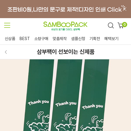
0
신상품
BEST
소량구매
맞춤제작
샘플신청
기획전
혜택보기
삼부팩이 선보이는 신제품