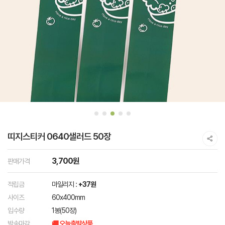
띠지스티커 0640샐러드 50장
3,700원
판매가격
적립금
마일리지 :
+37원
사이즈
60x400mm
입수량
1봉(50장)
발송마감
🚚 오늘출발상품