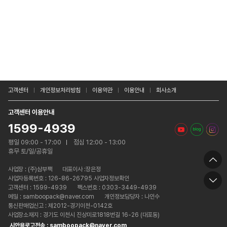
고객센터
개인정보처리방침
이용약관
이용안내
회사소개
고객센터 이용안내
1599-4939
평일 09:00 - 17:00
점심 12:00 - 13:00
휴무 토/일/공휴일
사업장 :
(주)삼부팩
대표이사 :장은정
사업자등록번호 : 126-86-26795 사업자정보확인
고객센터 : 1599-4939
팩스번호 : 0303-3449-4939
메일 : samboopack@naver.com
개인정보담당자 : 나인수
통신판매업신고 : 제2012-경기이천-0142호
사업장소재지 : 경기도 이천시 진상미로1818번길 16-26 (대포동)
시안용로고전송 : samboopack@naver.com