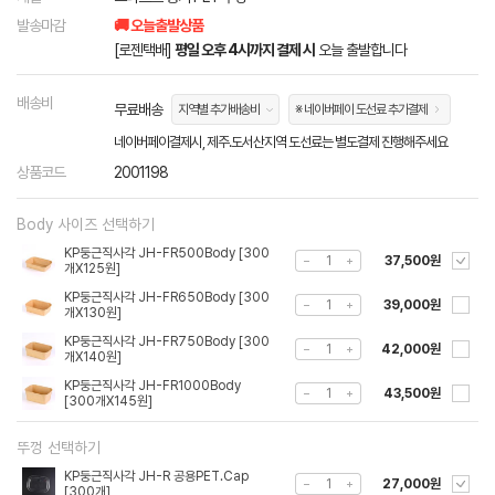
발송마감
🚚 오늘출발상품
[로젠택배]
평일 오후 4시까지 결제 시
오늘 출발합니다
배송비
무료배송
지역별 추가배송비
※ 네이버페이 도선료 추가결제
네이버페이결제시, 제주.도서산지역 도선료는 별도결제 진행해주세요
상품코드
2001198
Body 사이즈 선택하기
KP둥근직사각 JH-FR500Body [300
37,500원
개X125원]
KP둥근직사각 JH-FR650Body [300
39,000원
개X130원]
KP둥근직사각 JH-FR750Body [300
42,000원
개X140원]
KP둥근직사각 JH-FR1000Body
43,500원
[300개X145원]
뚜껑 선택하기
KP둥근직사각 JH-R 공용PET.Cap
27,000원
[300개]