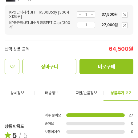
KP둥근직사각 JH-FR500Body [300개
37,500원
X125원]
KP둥근직사각 JH-R 공용PET.Cap [300
27,000원
개]
64,500
원
선택 상품 금액
장바구니
바로구매
상세정보
배송정보
교환/반품정보
상품후기
27
아주 좋아요
27
좋아요
0
상품 만족도
보통이에요
0
5
/
5