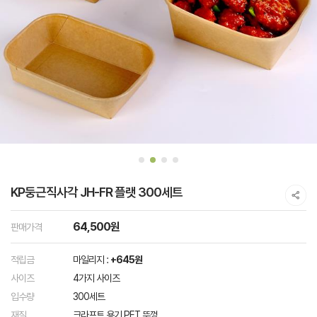
KP둥근직사각 JH-FR 플랫 300세트
64,500원
판매가격
적립금
마일리지 :
+645원
사이즈
4가지 사이즈
입수량
300세트
재질
크라프트 용기 PET 뚜껑