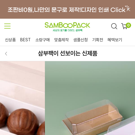
0
신상품
BEST
소량구매
맞춤제작
샘플신청
기획전
혜택보기
삼부팩이 선보이는 신제품