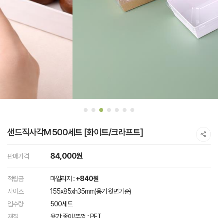
샌드직사각M 500세트 [화이트/크라프트]
84,000원
판매가격
적립금
마일리지 :
+840원
사이즈
155x85xh35mm(용기 윗면기준)
입수량
500세트
재질
용기:종이/뚜껑 : PET