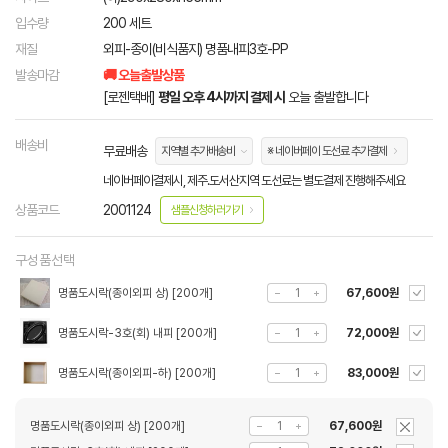
입수량
200 세트
재질
외피-종이(비식품지) 명품내피3호-PP
발송마감
🚚 오늘출발상품
[로젠택배]
평일 오후 4시까지 결제 시
오늘 출발합니다
배송비
무료배송
지역별 추가배송비
※ 네이버페이 도선료 추가결제
네이버페이결제시, 제주.도서산지역 도선료는 별도결제 진행해주세요
상품코드
2001124
샘플신청하러가기
구성품선택
명품도시락(종이외피 상) [200개]
67,600원
명품도시락-3호(회) 내피 [200개]
72,000원
명품도시락(종이외피-하) [200개]
83,000원
명품도시락(종이외피 상) [200개]
67,600원