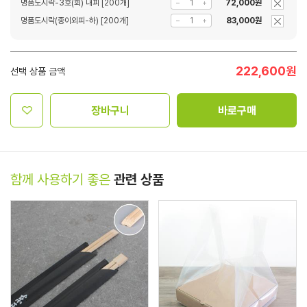
명품도시락-3호(회) 내피 [200개]
72,000원
명품도시락(종이외피-하) [200개]
83,000원
222,600
원
선택 상품 금액
장바구니
바로구매
함께 사용하기 좋은
관련 상품