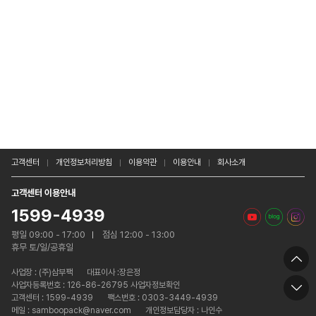
고객센터
개인정보처리방침
이용약관
이용안내
회사소개
고객센터 이용안내
1599-4939
평일 09:00 - 17:00
점심 12:00 - 13:00
휴무 토/일/공휴일
사업장 :
(주)삼부팩
대표이사 :장은정
사업자등록번호 : 126-86-26795 사업자정보확인
고객센터 : 1599-4939
팩스번호 : 0303-3449-4939
메일 : samboopack@naver.com
개인정보담당자 : 나인수