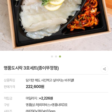
명품도시락 3호세트(종이뚜껑형)
상품특징
담기만 해도 사진찍고 싶어지는 비주얼!!
222,600원
판매가격
적립금
마일리지 :
+2,226원
구성
명품(상.하)외피박스+명품내피3호
사이즈
(하)290x280xh55mm